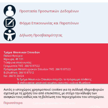
Προστασία Προσωπικών Δεδομένων
Φόρμα Επικοινωνίας και Παραπόνων
Δήλωση Προσβασιμότητας
Τμήμα Μουσικών Σπουδών
Παλαιό Φρούριο
Κέρκυρα, 49 131
Τηλέφωνα επικοινωνίας:
Γραμματεία ΤΜΣ: 26610 87522
Πρόγραμμα Μεταπτυχιακών Σπουδών ΤΜΣ: 26610 87523
Βιβλιοθήκη: 26610 87512
Fax: 26610 26024
Το Τμήμα Μουσικών Σπουδών στηρίζει το πρόγραμμα σύνθεσης
& επεξεργασίας μουσικού κειμένου ανοιχτού κώδικα MuseScore
Αυτός ο ιστοχώρος χρησιμοποιεί cookies για τη συλλογή πληροφοριών
σχετικά με τη χρήση του από επισκέπτες, με στόχο την κάλυψη των
αναγκών τους καθώς και τη βελτίωση του περιεχομένου του ιστοχώρου.
Περισσότερα
Σχεδιασμός λογότυπου: Simona Sarchi