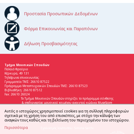
Προστασία Προσωπικών Δεδομένων
Φόρμα Επικοινωνίας και Παραπόνων
Δήλωση Προσβασιμότητας
Τμήμα Μουσικών Σπουδών
Παλαιό Φρούριο
Κέρκυρα, 49 131
Τηλέφωνα επικοινωνίας:
Γραμματεία ΤΜΣ: 26610 87522
Πρόγραμμα Μεταπτυχιακών Σπουδών ΤΜΣ: 26610 87523
Βιβλιοθήκη: 26610 87512
Fax: 26610 26024
Το Τμήμα Μουσικών Σπουδών στηρίζει το πρόγραμμα σύνθεσης
& επεξεργασίας μουσικού κειμένου ανοιχτού κώδικα MuseScore
Αυτός ο ιστοχώρος χρησιμοποιεί cookies για τη συλλογή πληροφοριών
σχετικά με τη χρήση του από επισκέπτες, με στόχο την κάλυψη των
αναγκών τους καθώς και τη βελτίωση του περιεχομένου του ιστοχώρου.
Περισσότερα
Σχεδιασμός λογότυπου: Simona Sarchi