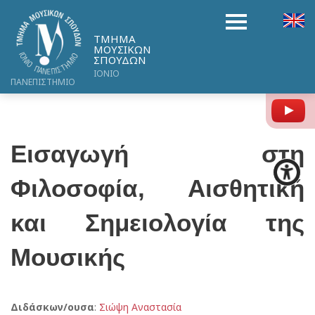
ΤΜΗΜΑ
ΜΟΥΣΙΚΩΝ
ΣΠΟΥΔΩΝ
ΙΟΝΙΟ
ΠΑΝΕΠΙΣΤΗΜΙΟ
Y
Εισαγωγή στη
Φιλοσοφία, Αισθητική
και Σημειολογία της
Μουσικής
Διδάσκων/ουσα
:
Σιώψη Αναστασία