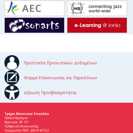
Προστασία Προσωπικών Δεδομένων
Φόρμα Επικοινωνίας και Παραπόνων
Δήλωση Προσβασιμότητας
Τμήμα Μουσικών Σπουδών
Παλαιό Φρούριο
Κέρκυρα, 49 131
Τηλέφωνα επικοινωνίας:
Γραμματεία ΤΜΣ: 26610 87522