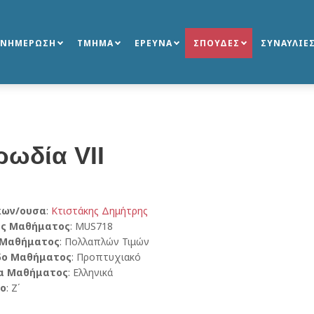
ΕΝΗΜΕΡΩΣΗ
ΤΜΗΜΑ
ΕΡΕΥΝΑ
ΣΠΟΥΔΕΣ
ΣΥΝΑΥΛΙΕ
ρωδία VΙΙ
κων/ουσα
:
Κτιστάκης Δημήτρης
ός Μαθήματος
: MUS718
 Μαθήματος
: Πολλαπλών Τιμών
δο Μαθήματος
: Προπτυχιακό
α Μαθήματος
: Ελληνικά
ο
: Ζ΄