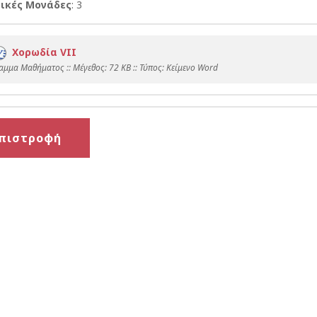
ικές Μονάδες
: 3
Χορωδία VΙΙ
αμμα Μαθήματος :: Mέγεθος: 72 KB :: Τύπος: Kείμενο Word
πιστροφή