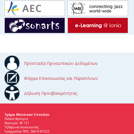
Προστασία Προσωπικών Δεδομένων
Φόρμα Επικοινωνίας και Παραπόνων
Δήλωση Προσβασιμότητας
Τμήμα Μουσικών Σπουδών
Παλαιό Φρούριο
Κέρκυρα, 49 131
Τηλέφωνα επικοινωνίας:
Γραμματεία ΤΜΣ: 26610 87522