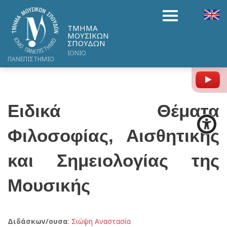
ΤΜΗΜΑ
ΜΟΥΣΙΚΩΝ
ΣΠΟΥΔΩΝ
ΙΟΝΙΟ
ΠΑΝΕΠΙΣΤΗΜΙΟ
Y
Ειδικά Θέματα
Φιλοσοφίας, Αισθητικής
και Σημειολογίας της
Μουσικής
Διδάσκων/ουσα
:
Σιώψη Αναστασία