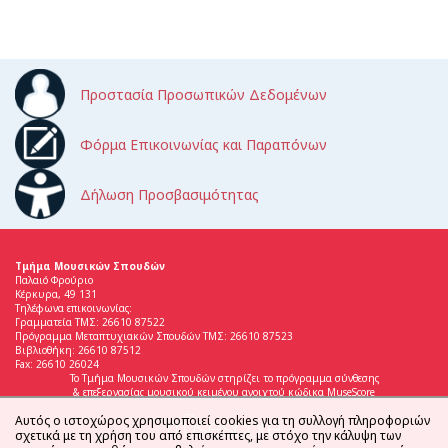
Προστασία Προσωπικών Δεδομένων
Φόρμα Επικοινωνίας και Παραπόνων
Δήλωση Προσβασιμότητας
Τμήμα Μουσικών Σπουδών
Παλαιό Φρούριο
Κέρκυρα, 49 131
Τηλέφωνα επικοινωνίας:
Γραμματεία ΤΜΣ: 26610 87522
Πρόγραμμα Μεταπτυχιακών Σπουδών ΤΜΣ: 26610 87523
Βιβλιοθήκη: 26610 87512
Fax: 26610 26024
Το Τμήμα Μουσικών Σπουδών στηρίζει το πρόγραμμα σύνθεσης
& επεξεργασίας μουσικού κειμένου ανοιχτού κώδικα MuseScore
Αυτός ο ιστοχώρος χρησιμοποιεί cookies για τη συλλογή πληροφοριών
σχετικά με τη χρήση του από επισκέπτες, με στόχο την κάλυψη των