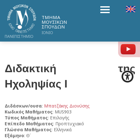
ΤΜΗΜΑ
ΜΟΥΣΙΚΩΝ
ΣΠΟΥΔΩΝ
ΙΟΝΙΟ
ΠΑΝΕΠΙΣΤΗΜΙΟ
Y
Διδακτική της
Ηχοληψίας I
Διδάσκων/ουσα
:
Μπατζάκης Διονύσης
Κωδικός Μαθήματος
: MUS903
Τύπος Μαθήματος
: Επιλογής
Επίπεδο Μαθήματος
: Προπτυχιακό
Γλώσσα Μαθήματος
: Ελληνικά
Εξάμηνο
: Θ΄