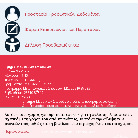
Προστασία Προσωπικών Δεδομένων
Φόρμα Επικοινωνίας και Παραπόνων
Δήλωση Προσβασιμότητας
Τμήμα Μουσικών Σπουδών
Παλαιό Φρούριο
Κέρκυρα, 49 131
Τηλέφωνα επικοινωνίας:
Γραμματεία ΤΜΣ: 26610 87522
Πρόγραμμα Μεταπτυχιακών Σπουδών ΤΜΣ: 26610 87523
Βιβλιοθήκη: 26610 87512
Fax: 26610 26024
Το Τμήμα Μουσικών Σπουδών στηρίζει το πρόγραμμα σύνθεσης
& επεξεργασίας μουσικού κειμένου ανοιχτού κώδικα MuseScore
Αυτός ο ιστοχώρος χρησιμοποιεί cookies για τη συλλογή πληροφοριών
σχετικά με τη χρήση του από επισκέπτες, με στόχο την κάλυψη των
αναγκών τους καθώς και τη βελτίωση του περιεχομένου του ιστοχώρου.
Περισσότερα
Σχεδιασμός λογότυπου: Simona Sarchi