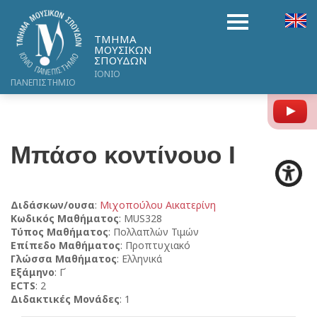
ΤΜΗΜΑ
ΜΟΥΣΙΚΩΝ
ΣΠΟΥΔΩΝ
ΙΟΝΙΟ
ΠΑΝΕΠΙΣΤΗΜΙΟ
Y
Μπάσο κοντίνουο I
Διδάσκων/ουσα
:
Μιχοπούλου Αικατερίνη
Κωδικός Μαθήματος
: MUS328
Τύπος Μαθήματος
: Πολλαπλών Τιμών
Επίπεδο Μαθήματος
: Προπτυχιακό
Γλώσσα Μαθήματος
: Ελληνικά
Εξάμηνο
: Γ΄
ECTS
: 2
Διδακτικές Μονάδες
: 1