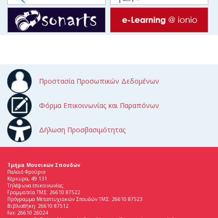
Προστασία Προσωπικών Δεδομένων
Φόρμα Επικοινωνίας και Παραπόνων
Δήλωση Προσβασιμότητας
Τμήμα Μουσικών Σπουδών
Παλαιό Φρούριο
Κέρκυρα, 49 131
Τηλέφωνα επικοινωνίας:
Γραμματεία ΤΜΣ: 26610 87522
Πρόγραμμα Μεταπτυχιακών Σπουδών ΤΜΣ: 26610 87523
Βιβλιοθήκη: 26610 87512
Fax: 26610 26024