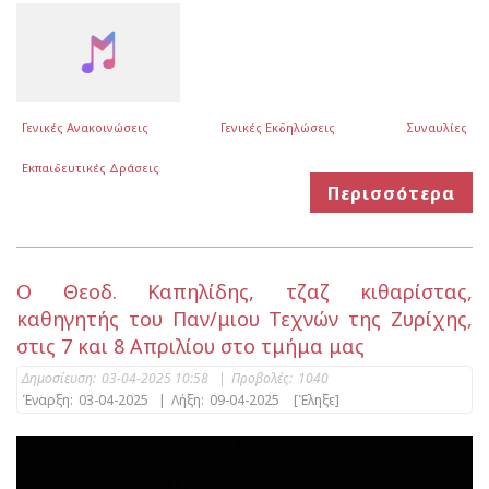
Γενικές Ανακοινώσεις
Γενικές Εκδηλώσεις
Συναυλίες
Εκπαιδευτικές Δράσεις
Περισσότερα
O Θεοδ. Καπηλίδης, τζαζ κιθαρίστας,
καθηγητής του Παν/μιου Τεχνών της Ζυρίχης,
στις 7 και 8 Απριλίου στο τμήμα μας
Δημοσίευση:
03-04-2025 10:58
|
Προβολές:
1040
Έναρξη:
03-04-2025
|
Λήξη:
09-04-2025
[Έληξε]