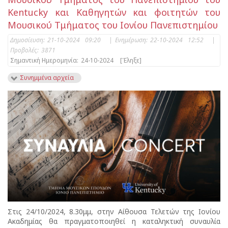
Kentucky και Καθηγητών και φοιτητών του
Μουσικού Τμήματος του Ιονίου Πανεπιστημίου
Δημοσίευση:
21-10-2024 09:20
|
Ενημέρωση:
22-10-2024 12:52
|
Προβολές:
3871
Σημαντική Ημερομηνία:
24-10-2024
[Έληξε]
Συνημμένα αρχεία
Στις 24/10/2024, 8.30μμ, στην Αίθουσα Τελετών της Ιονίου
Ακαδημίας θα πραγματοποιηθεί η καταληκτική συναυλία