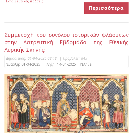
Εκπαιδευτικές Δράσεις
Περισσότερα
Συμμετοχή του συνόλου ιστορικών φλάουτων
στην Λατρευτική Εβδομάδα της Εθνικής
Λυρικής Σκηνής:
Δημοσίευση:
01-04-2025 08:48
|
Προβολές:
845
Έναρξη:
01-04-2025
|
Λήξη:
14-04-2025
[Έληξε]