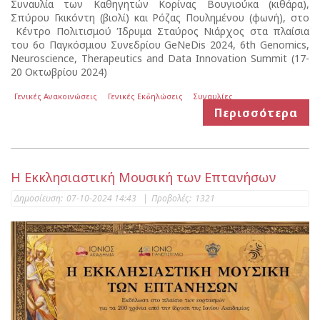
Συναυλία των Καθηγητών Κορίνας Βουγιούκα (κιθάρα),
Σπύρου Γκικόντη (βιολί) και Ρόζας Πουλημένου (φωνή), στο
Κέντρο Πολιτισμού Ίδρυμα Σταύρος Νιάρχος στα πλαίσια
του 6ο Παγκόσμιου Συνεδρίου GeNeDis 2024, 6th Genomics,
Neuroscience, Therapeutics and Data Innovation Summit (17-
20 Οκτωβρίου 2024)
Γενικές Ανακοινώσεις
Γενικές Εκδηλώσεις
Συναυλίες
Περισσότερα
Η Εκκλησιαστική Μουσική των Επτανήσων
Δημοσίευση:
07-10-2024 14:43
|
Προβολές:
1321