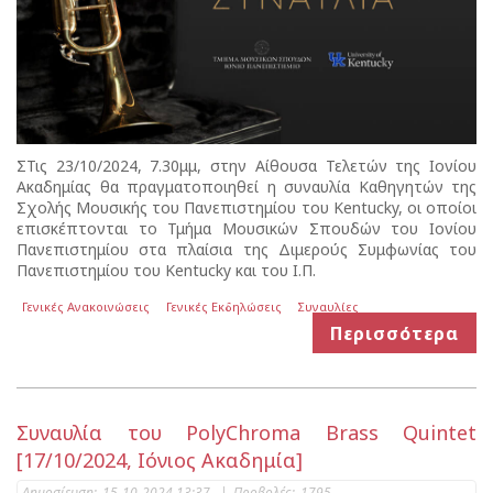
ΣΤις 23/10/2024, 7.30μμ, στην Αίθουσα Τελετών της Ιονίου
Ακαδημίας θα πραγματοποιηθεί η συναυλία Καθηγητών της
Σχολής Μουσικής του Πανεπιστημίου του Kentucky, οι οποίοι
επισκέπτονται το Τμήμα Μουσικών Σπουδών του Ιονίου
Πανεπιστημίου στα πλαίσια της Διμερούς Συμφωνίας του
Πανεπιστημίου του Kentucky και του Ι.Π.
Γενικές Ανακοινώσεις
Γενικές Εκδηλώσεις
Συναυλίες
Περισσότερα
Συναυλία του PolyChroma Brass Quintet
[17/10/2024, Ιόνιος Ακαδημία]
Δημοσίευση:
15-10-2024 13:37
|
Προβολές:
1795