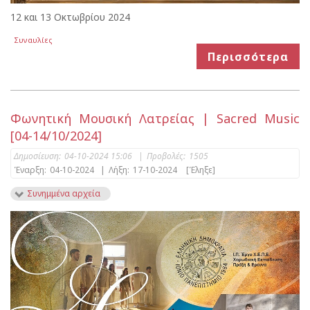
12 και 13 Οκτωβρίου 2024
Συναυλίες
Περισσότερα
Φωνητική Μουσική Λατρείας | Sacred Music
[04-14/10/2024]
Δημοσίευση:
04-10-2024 15:06
|
Προβολές:
1505
Έναρξη:
04-10-2024
|
Λήξη:
17-10-2024
[Έληξε]
Συνημμένα αρχεία