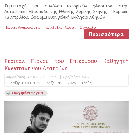
Συμμετοχή του συνόλου ιστορικών φλάουτων στην
Λατρευτική Εβδομάδα της Εθνικής Λυρικής Σκηνής: Κυριακή
13 Απριλίου, ώρα 5μμ Ευαγγελική Εκκλησία Αθηνών
Γενικές Ανακοινώσεις
Γενικές Εκδηλώσεις
Συναυλίες
Περισσότερα
Ρεσιτάλ Πιάνου του Επίκουρου Καθηγητή
Κωνσταντίνου Δεστούνη
Δημοσίευση:
19-03-2025 09:35
|
Προβολές:
1869
Έναρξη:
19-03-2025
|
Λήξη:
28-03-2025
[Έληξε]
Συνημμένα αρχεία