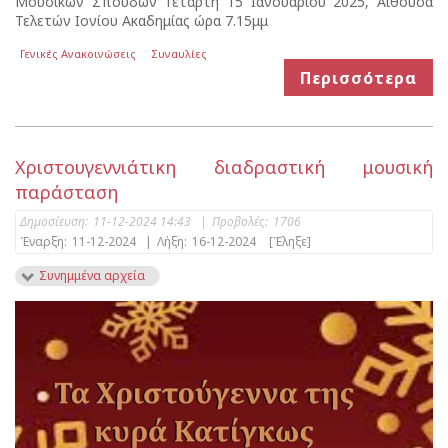
Μουσικών Σπουδών Τετάρτη 15 Ιανουαρίου 2025, Αίθουσα
Τελετών Ιονίου Ακαδημίας ώρα 7.15μμ
Γενικές Ανακοινώσεις
Συναυλίες
Περισσότερα
Χριστουγεννιάτικη διαδραστική μουσική
παράσταση
Δημοσίευση:
11-12-2024 14:43
|
Προβολές:
1706
Έναρξη:
11-12-2024
|
Λήξη:
16-12-2024
[Έληξε]
Συνημμένα αρχεία