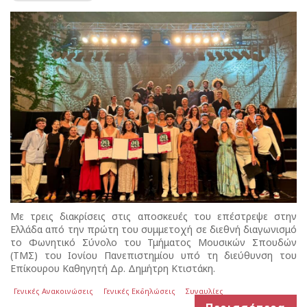
Με τρεις διακρίσεις στις αποσκευές του επέστρεψε στην
Ελλάδα από την πρώτη του συμμετοχή σε διεθνή διαγωνισμό
το Φωνητικό Σύνολο του Τμήματος Μουσικών Σπουδών
(ΤΜΣ) του Ιονίου Πανεπιστημίου υπό τη διεύθυνση του
Επίκουρου Καθηγητή Δρ. Δημήτρη Κτιστάκη.
Γενικές Ανακοινώσεις
Γενικές Εκδηλώσεις
Συναυλίες