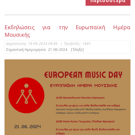
Περισσότερα
Εκδηλώσεις για την Ευρωπαϊκή Ημέρα
Μουσικής
Δημοσίευση:
18-06-2024 09:49
|
Προβολές:
1445
Σημαντική Ημερομηνία:
21-06-2024
[Έληξε]