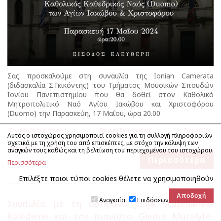
Σας προσκαλούμε στη συναυλία της Ionian Camerata
(διδασκαλία Σ.Γκικόντης) του Τμήματος Μουσικών Σπουδών
Ιονίου Πανεπιστημίου που θα δοθεί στον Καθολικό
Μητροπολιτικό Ναό Αγίου Ιακώβου και Χριστοφόρου
(Duomo) την Παρασκεύη, 17 Μαΐου, ώρα 20.00
Γενικές Ανακοινώσεις
Γενικές Εκδηλώσεις
Συναυλίες
Αυτός ο ιστοχώρος χρησιμοποιεί cookies για τη συλλογή πληροφοριών
σχετικά με τη χρήση του από επισκέπτες, με στόχο την κάλυψη των
Εκπαιδευτικές Δράσεις
αναγκών τους καθώς και τη βελτίωση του περιεχομένου του ιστοχώρου.
Περισσότερα
Περισσότερα
Επιλέξτε ποιοι τύποι cookies θέλετε να χρησιμοποιηθούν
Αναγκαία
Επιδόσεων
Συναυλία με τη σοπράνο Julija Stupnianek-
Kalèdienè και την πιανίστα Giedre Muralyte-