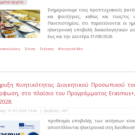
μμένα αρχεία
Ενημερώνουμε τους προπτυχιακούς (εκτό
και φοιτήτριες, καθώς και τους/τις 
Πανεπιστημίου, ότι παρατείνονται οι ημ
ηλεκτρονική υποβολή δικαιολογητικών γι
έως και την Δευτέρα 31/08/2026.
Ανακοινώσεις
Σίτιση
Στέγαση
Φοιτητικά Νέα
ρυξη Κινητικότητας Διοικητικού Προσωπικού το
ρφωση, στο πλαίσιο του Προγράμματος Erasmus+,
2028.
υση:
31-07-2026 13:40
|
Προβολές:
697
προθεσμία υποβολής των αιτήσεων είναι
αποστέλλονται ηλεκτρονικά στη διεύθυνση