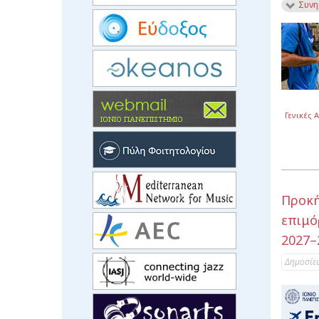
Συνη
Γενικές 
Προκή
επιμό
2027–
Δημοσίε