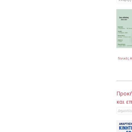
Γενικές 
Προκή
και ε
Δημοσίε