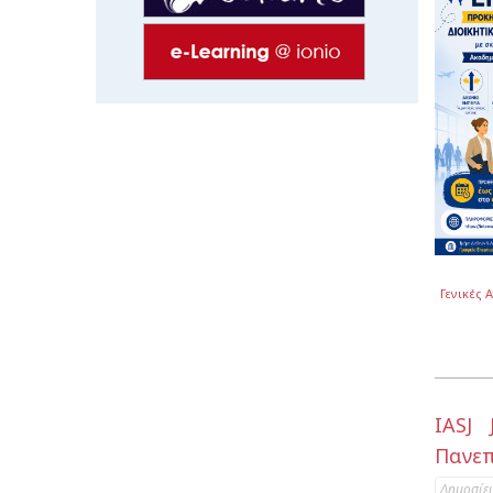
Γενικές 
IASJ
Πανεπ
Δημοσίε