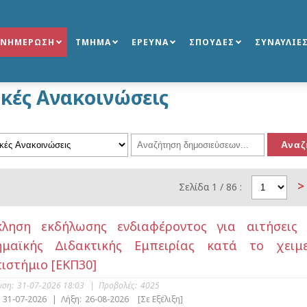
ΕΝΗΜΕΡΩΣΗ
ΤΜΗΜΑ
ΕΡΕΥΝΑ
ΣΠΟΥΔΕΣ
ΣΥΝΑΥΛΙΕ
ικές Ανακοινώσεις
>
Σελίδα 1 / 86 :
κληση εκδήλωσης ενδιαφέροντος για αιτήσεις
ημαϊκής Διδακτικής Εμπειρίας κατά το χειμε
ιστήμιο [ΕΚΠ30]
υση:
31-07-2026 18:03
|
Προβολές:
4025
31-07-2026
|
Λήξη:
26-08-2026
[Σε Εξέλιξη]