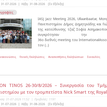
31-07-2026
|
Λήξη:
31-08-2026
[Σε Εξέλιξη]
γραφίες
IASJ Jazz Meeting 2026, Ullaanbaatar, Mon
Πανεπιστημίου Δήμος Δημητριάδης και Γι
της κατεύθυνσης τζαζ Σοφία Ασημακοπο
συγκρότησαν την ε
36o διεθνές meeting του InternationalAssoc
τον (...)
Ανακοινώσεις
Γενικές Εκδηλώσεις
Ανασκοπήσεις Εκδηλώσεων
Συναυλίες
ON TINOS 26-30/8/2026 – Συνεργασία του Τμή
ιστημίου με τον τρομπετίστα Nick Smart της Royal
υση:
31-07-2026 11:52
|
Προβολές:
1191
31-07-2026
|
Λήξη:
31-08-2026
[Σε Εξέλιξη]