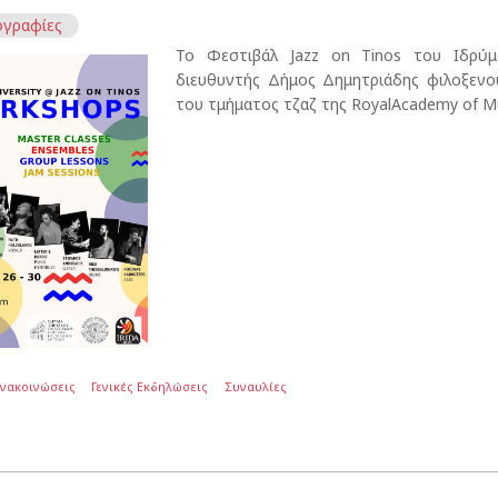
γραφίες
Το Φεστιβάλ Jazz on Tinos του Ιδρύμ
διευθυντής Δήμος Δημητριάδης φιλοξενο
του τμήματος τζαζ της RoyalAcademy of M
Ανακοινώσεις
Γενικές Εκδηλώσεις
Συναυλίες