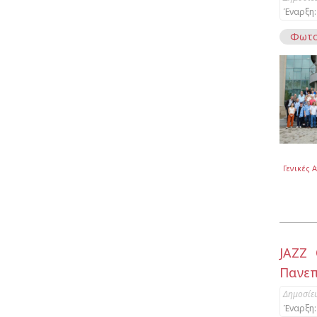
Έναρξη:
Φωτο
Γενικές 
JAZZ 
Πανεπ
Δημοσίε
Έναρξη: