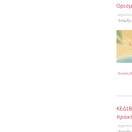
Ορισμ
Δημοσίε
Έναρξη:
Γενικές 
ΚΕΔΙΒ
πρακτ
Δημοσίε
Έναρξη: