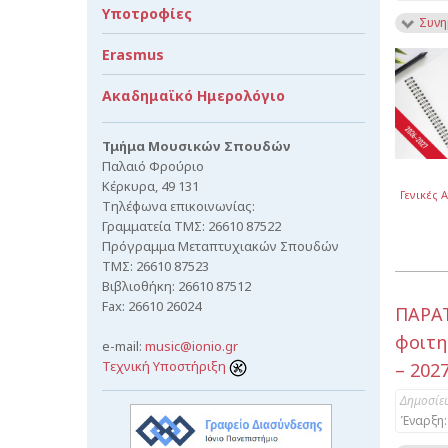
Υποτροφίες
Συνη
Erasmus
Ακαδημαϊκό Ημερολόγιο
Τμήμα Μουσικών Σπουδών
Παλαιό Φρούριο
Κέρκυρα, 49 131
Γενικές 
Τηλέφωνα επικοινωνίας:
Γραμματεία ΤΜΣ: 26610 87522
Πρόγραμμα Μεταπτυχιακών Σπουδών
ΤΜΣ: 26610 87523
Βιβλιοθήκη: 26610 87512
Fax: 26610 26024
ΠΑΡΑΤ
φοιτη
e-mail:
music@ionio.gr
Τεχνική Υποστήριξη
– 2027
Δημοσίε
Έναρξη: