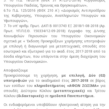
5. Το Π.Δ. 18/2018 (ΦΕΚ 31 Α΄/23-2-2018) «Οργανισμός
Υπουργείου Παιδείας, Έρευνας και Θρησκευμάτων»,
6.Tο Π.Δ. 125/2016 (ΦΕΚ 210 Α΄) «Διορισμός Αντιπροέδρου
της Κυβέρνησης, Υπουργών, Αναπληρωτών Υπουργών και
Υφυπουργών»,
7. Το υπ’ αριθμ. Πρωτ. ΔΚΠ Β 0013743 ΕΞ 2018/1-08-2018 (Αρ.
Πρωτ. ΥΠ.Π.Ε.Θ. 150334/12-09-2018) έγγραφο της Δ/νσης
Κοινωφελών Περιουσιών του Υπουργείου Οικονομικών
σχετικά με « Έκδοση Προκηρύξεων χορήγησης υποτροφιών
με επιλογή ή διαγωνισμό για μεταπτυχιακές σπουδές στο
εσωτερικό και εξωτερικό για το ακαδ. έτος 2017-2018 από τα
έσοδα κληρ/των, που υπάγονται στην άμεση διαχείριση του
Υπουργείου Οικονομικών».
Aποφασίζουμε
Προκηρύσσουμε τη χορήγηση,
με επιλογή, Δύο (02)
υποτροφιών
για το ακαδημαϊκό έτος
2017-2018
σε βάρος
των εσόδων του
κληροδοτήματος «ΑΦΩΝ ΖΩΣΙΜΑ»
για
σπουδές Δεύτερου Κύκλου
(μεταπτυχιακές)
και Τρίτου
Κύκλου
(διδακτορικές)
σε
ημεδαπά Πανεπιστήμια.
Οι ενδιαφερόμενοι υποβάλλουν ηλεκτρονική αίτηση για την