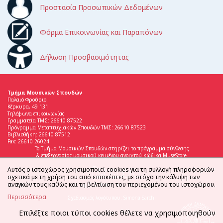
Προστασία Προσωπικών Δεδομένων
Φόρμα Επικοινωνίας και Παραπόνων
Δήλωση Προσβασιμότητας
Τμήμα Μουσικών Σπουδών
Παλαιό Φρούριο
Κέρκυρα, 49 131
Τηλέφωνα επικοινωνίας:
Γραμματεία ΤΜΣ: 26610 87522
Πρόγραμμα Μεταπτυχιακών Σπουδών ΤΜΣ: 26610 87523
Βιβλιοθήκη: 26610 87512
Fax: 26610 26024
Το Τμήμα Μουσικών Σπουδών στηρίζει το πρόγραμμα σύνθεσης
& επεξεργασίας μουσικού κειμένου ανοιχτού κώδικα MuseScore
Αυτός ο ιστοχώρος χρησιμοποιεί cookies για τη συλλογή πληροφοριών
σχετικά με τη χρήση του από επισκέπτες, με στόχο την κάλυψη των
αναγκών τους καθώς και τη βελτίωση του περιεχομένου του ιστοχώρου.
Περισσότερα
Σχεδιασμός λογότυπου: Simona Sarchi
Επιλέξτε ποιοι τύποι cookies θέλετε να χρησιμοποιηθούν