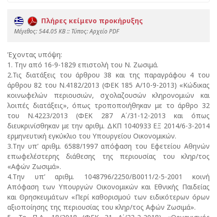
Πλήρες κείμενο προκήρυξης
Mέγεθος: 544.05 KB :: Τύπος: Αρχείο PDF
Έχοντας υπόψη:
1. Την από 16-9-1829 επιστολή του Ν. Ζωσιμά.
2.Τις διατάξεις του άρθρου 38 και της παραγράφου 4 του
άρθρου 82 του Ν.4182/2013 (ΦΕΚ 185 Α/10-9-2013) «Κώδικας
κοινωφελών περιουσιών, σχολαζουσών κληρονομιών και
λοιπές διατάξεις», όπως τροποποιήθηκαν με το άρθρο 32
του Ν.4223/2013 (ΦΕΚ 287 Α΄/31-12-2013 και όπως
διευκρινίσθηκαν με την αριθμ. ΔΚΠ 1040933 ΕΞ 2014/6-3-2014
ερμηνευτική εγκύκλιο του Υπουργείου Οικονομικών.
3.Την υπ’ αριθμ. 6588/1997 απόφαση του Εφετείου Αθηνών
επωφελέστερης διάθεσης της περιουσίας του κληρ/τος
«Αφών Ζωσιμά».
4.Την υπ’ αριθμ. 1048796/2250/Β0011/2-5-2001 κοινή
Απόφαση των Υπουργών Οικονομικών και Εθνικής Παιδείας
και Θρησκευμάτων «Περί καθορισμού των ειδικότερων όρων
αξιοποίησης της περιουσίας του κληρ/τος Αφών Ζωσιμά».