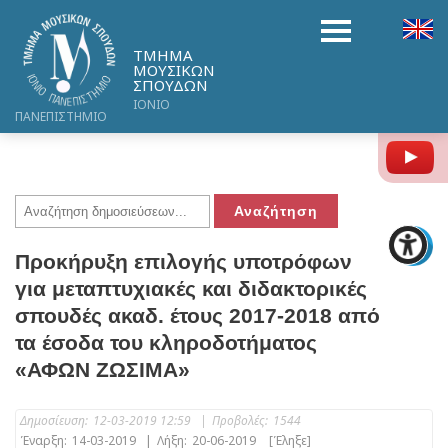
ΤΜΗΜΑ
ΜΟΥΣΙΚΩΝ
ΣΠΟΥΔΩΝ
ΙΟΝΙΟ
ΠΑΝΕΠΙΣΤΗΜΙΟ
Y
Προκήρυξη επιλογής υποτρόφων
για μεταπτυχιακές και διδακτορικές
σπουδές ακαδ. έτους 2017-2018 από
τα έσοδα του κληροδοτήματος
«ΑΦΩΝ ΖΩΣΙΜΑ»
Δημοσίευση:
12-03-2019 12:59
|
Προβολές:
1544
Έναρξη:
14-03-2019
|
Λήξη:
20-06-2019
[Έληξε]