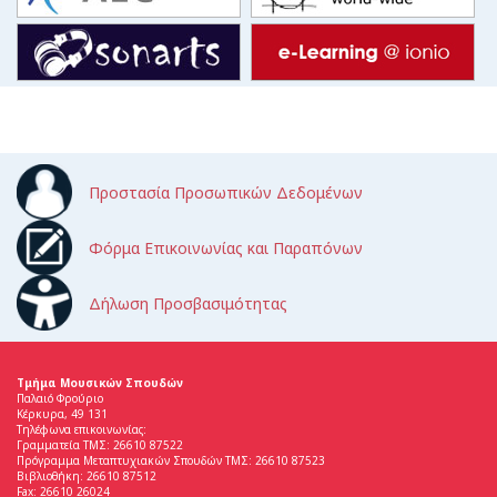
Προστασία Προσωπικών Δεδομένων
Φόρμα Επικοινωνίας και Παραπόνων
Δήλωση Προσβασιμότητας
Τμήμα Μουσικών Σπουδών
Παλαιό Φρούριο
Κέρκυρα, 49 131
Τηλέφωνα επικοινωνίας:
Γραμματεία ΤΜΣ: 26610 87522
Πρόγραμμα Μεταπτυχιακών Σπουδών ΤΜΣ: 26610 87523
Βιβλιοθήκη: 26610 87512
Fax: 26610 26024