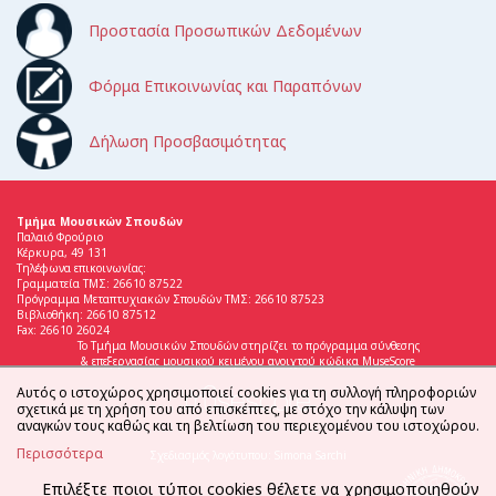
Προστασία Προσωπικών Δεδομένων
Φόρμα Επικοινωνίας και Παραπόνων
Δήλωση Προσβασιμότητας
Τμήμα Μουσικών Σπουδών
Παλαιό Φρούριο
Κέρκυρα, 49 131
Τηλέφωνα επικοινωνίας:
Γραμματεία ΤΜΣ: 26610 87522
Πρόγραμμα Μεταπτυχιακών Σπουδών ΤΜΣ: 26610 87523
Βιβλιοθήκη: 26610 87512
Fax: 26610 26024
Το Τμήμα Μουσικών Σπουδών στηρίζει το πρόγραμμα σύνθεσης
& επεξεργασίας μουσικού κειμένου ανοιχτού κώδικα MuseScore
Αυτός ο ιστοχώρος χρησιμοποιεί cookies για τη συλλογή πληροφοριών
σχετικά με τη χρήση του από επισκέπτες, με στόχο την κάλυψη των
αναγκών τους καθώς και τη βελτίωση του περιεχομένου του ιστοχώρου.
Περισσότερα
Σχεδιασμός λογότυπου: Simona Sarchi
Επιλέξτε ποιοι τύποι cookies θέλετε να χρησιμοποιηθούν