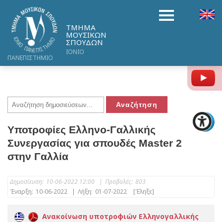
ΤΜΗΜΑ
ΜΟΥΣΙΚΩΝ
ΣΠΟΥΔΩΝ
ΙΟΝΙΟ
ΠΑΝΕΠΙΣΤΗΜΙΟ
Y
Υποτροφίες Ελληνο-Γαλλικής
Συνεργασίας για σπουδές Master 2
στην Γαλλία
Δημοσίευση:
10-06-2022 12:00
|
Προβολές:
803
Έναρξη:
10-06-2022
|
Λήξη:
01-07-2022
[Έληξε]
Ανακοίνωση υποτροφιών Ελληνογαλλικής