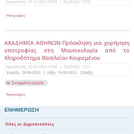
Δημοσίευση:
15-12-2023 09:56
|
Προβολές:
7758
Υποτροφίες
ΑΚΑΔΗΜΙΑ ΑΘΗΝΩΝ-Πρόσκληση για χορήγηση
υποτροφίας στη Μουσικολογία από το
Κληροδότημα Βασιλείου Κουρεμένου
Δημοσίευση:
29-06-2023 12:36
|
Προβολές:
1323
Έναρξη:
29-06-2023
|
Λήξη:
16-09-2023
[Έληξε]
Συνημμένα αρχεία
Υποτροφίες
ΕΝΗΜΕΡΩΣΗ
Όλες οι Δημοσιεύσεις