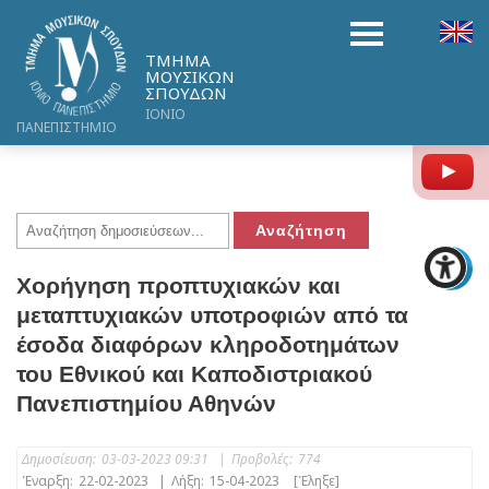
ΤΜΗΜΑ
ΜΟΥΣΙΚΩΝ
ΣΠΟΥΔΩΝ
ΙΟΝΙΟ
ΠΑΝΕΠΙΣΤΗΜΙΟ
Y
Χορήγηση προπτυχιακών και
μεταπτυχιακών υποτροφιών από τα
έσοδα διαφόρων κληροδοτημάτων
του Εθνικού και Καποδιστριακού
Πανεπιστημίου Αθηνών
Δημοσίευση:
03-03-2023 09:31
|
Προβολές:
774
Έναρξη:
22-02-2023
|
Λήξη:
15-04-2023
[Έληξε]