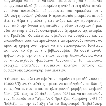
διαγωνισμό θα πρέπει να είναι πρωτότυπες και βασισμένες
σε αρχειακό υλικό (δημοσιευμένο ή ανέκδοτο) ή άλλες πηγές,
να είναι αυτοτελείς, αδημοσίευτες και γραμμένες στην
ελληνική ή αγγλική γλώσσα. Η πρωτοτυπία μπορεί να αφορά
είτε το θέμα της μελέτης είτε ακόμα και την πραγμάτευσή
του, υπό την έννοια της κατάθεσης νέων στοιχείων ή μιας
νέας οπτικής επί ενός συγκεκριμένου ζητήματος της ιστορίας
της Πρέβεζας. Οι μελετητές οφείλουν να γνωρίζουν και να
ακολουθούν τους καθιερωμένους επιστημονικούς κανόνες ως
προς τη χρήση των πηγών και της βιβλιογραφίας. Ιδιαίτερα
ως προς το ζήτημα της βιβλιογραφίας, θα δοθεί μεγάλη
έμφαση στην τήρηση της επιστημονικής δεοντολογίας, ώστε
να αποφευχθούν φαινόμενα λογοκλοπής. Τα παραπάνω
στοιχεία αποτελούν ενδεικτικά κριτήρια τυπικής και
ουσιαστικής αξιολόγησης των μελετών.
Η έκταση των μελετών οφείλει να κυμαίνεται μεταξύ 7.000 και
10.000 λέξεων. Οι μελέτες πρέπει να υποβληθούν σε δύο (2)
τυπωμένα αντίτυπα και σε ηλεκτρονική μορφή σε ψηφιακό
δίσκο (CD) έως τις 29 Φεβρουάριου 2024 και να αποσταλούν
ταχυδρομικώς στο Τμήμα Γ.Α.Κ. Πρέβεζας, Καραμάνη 1, 481 00
Πρέβεζα, με την ένδειξη «Για το διαγωνισμό Πρεβεζάνικης