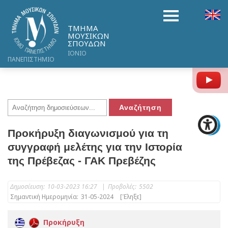
ΤΜΗΜΑ
ΜΟΥΣΙΚΩΝ
ΣΠΟΥΔΩΝ
ΙΟΝΙΟ
ΠΑΝΕΠΙΣΤΗΜΙΟ
Y
Προκήρυξη διαγωνισμού για τη
συγγραφή μελέτης για την Ιστορία
της Πρέβεζας - ΓΑΚ Πρεβέζης
Δημοσίευση:
10-03-2023 16:27
|
Προβολές:
5502
Σημαντική Ημερομηνία:
31-05-2024
[Έληξε]
Προκήρυξη