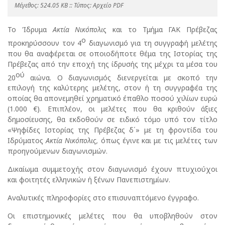
Mέγεθος: 524.05 KB :: Τύπος: Αρχείο PDF
Το Ίδρυμα
Ακτία Νικόπολι
ς και το Τμήμα ΓΑΚ Πρέβεζας
ο
προκηρύσσουν τον 4
διαγωνισμό για τη συγγραφή μελέτης
που θα αναφέρεται σε οποιοδήποτε θέμα της Ιστορίας της
Πρέβεζας από την εποχή της ίδρυσής της μέχρι τα μέσα του
ού
20
αιώνα. Ο διαγωνισμός διενεργείται με σκοπό την
επιλογή της καλύτερης μελέτης, στον ή τη συγγραφέα της
οποίας θα απονεμηθεί χρηματικό έπαθλο ποσού χιλίων ευρώ
(1.000 €). Επιπλέον, οι μελέτες που θα κριθούν άξιες
δημοσίευσης, θα εκδοθούν σε ειδικό τόμο υπό τον τίτλο
«Ψηφίδες Ιστορίας της Πρέβεζας δ΄» με τη φροντίδα του
Ιδρύματος
Ακτία Νικόπολις,
όπως έγινε και με τις μελέτες των
προηγούμενων διαγωνισμών.
Δικαίωμα συμμετοχής στον διαγωνισμό έχουν πτυχιούχοι
και φοιτητές ελληνικών ή ξένων Πανεπιστημίων.
Αναλυτικές πληροφορίες στο επισυναπτόμενο έγγραφο.
Οι επιστημονικές μελέτες που θα υποβληθούν στον