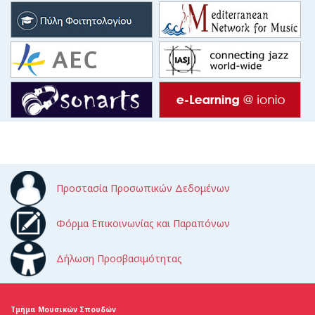
Προστασία Προσωπικών Δεδομένων
Φόρμα Επικοινωνίας και Παραπόνων
Δήλωση Προσβασιμότητας
Τμήμα Μουσικών Σπουδών