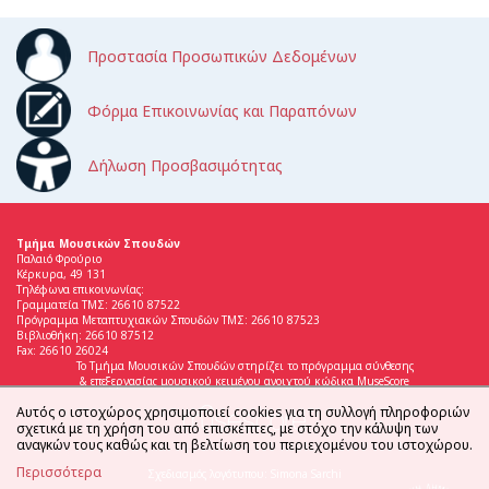
Προστασία Προσωπικών Δεδομένων
Φόρμα Επικοινωνίας και Παραπόνων
Δήλωση Προσβασιμότητας
Τμήμα Μουσικών Σπουδών
Παλαιό Φρούριο
Κέρκυρα, 49 131
Τηλέφωνα επικοινωνίας:
Γραμματεία ΤΜΣ: 26610 87522
Πρόγραμμα Μεταπτυχιακών Σπουδών ΤΜΣ: 26610 87523
Βιβλιοθήκη: 26610 87512
Fax: 26610 26024
Το Τμήμα Μουσικών Σπουδών στηρίζει το πρόγραμμα σύνθεσης
& επεξεργασίας μουσικού κειμένου ανοιχτού κώδικα MuseScore
Αυτός ο ιστοχώρος χρησιμοποιεί cookies για τη συλλογή πληροφοριών
σχετικά με τη χρήση του από επισκέπτες, με στόχο την κάλυψη των
αναγκών τους καθώς και τη βελτίωση του περιεχομένου του ιστοχώρου.
Περισσότερα
Σχεδιασμός λογότυπου: Simona Sarchi