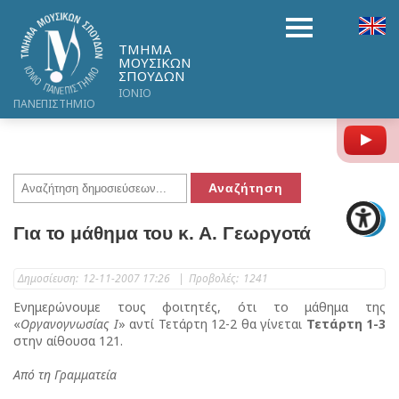
ΤΜΗΜΑ
ΜΟΥΣΙΚΩΝ
ΣΠΟΥΔΩΝ
ΙΟΝΙΟ
ΠΑΝΕΠΙΣΤΗΜΙΟ
Y
Για το μάθημα του κ. Α. Γεωργοτά
Δημοσίευση:
12-11-2007 17:26
|
Προβολές:
1241
Ενημερώνουμε τους φοιτητές, ότι το μάθημα της
«
Οργανογνωσίας I
» αντί Τετάρτη 12-2 θα γίνεται
Τετάρτη 1-3
στην αίθουσα 121.
Από τη Γραμματεία