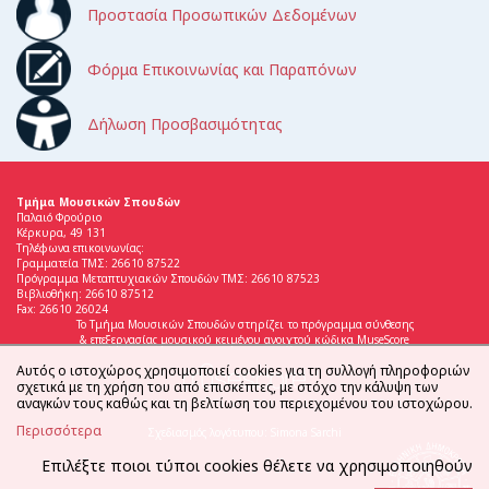
Προστασία Προσωπικών Δεδομένων
Φόρμα Επικοινωνίας και Παραπόνων
Δήλωση Προσβασιμότητας
Τμήμα Μουσικών Σπουδών
Παλαιό Φρούριο
Κέρκυρα, 49 131
Τηλέφωνα επικοινωνίας:
Γραμματεία ΤΜΣ: 26610 87522
Πρόγραμμα Μεταπτυχιακών Σπουδών ΤΜΣ: 26610 87523
Βιβλιοθήκη: 26610 87512
Fax: 26610 26024
Το Τμήμα Μουσικών Σπουδών στηρίζει το πρόγραμμα σύνθεσης
& επεξεργασίας μουσικού κειμένου ανοιχτού κώδικα MuseScore
Αυτός ο ιστοχώρος χρησιμοποιεί cookies για τη συλλογή πληροφοριών
σχετικά με τη χρήση του από επισκέπτες, με στόχο την κάλυψη των
αναγκών τους καθώς και τη βελτίωση του περιεχομένου του ιστοχώρου.
Περισσότερα
Σχεδιασμός λογότυπου: Simona Sarchi
Επιλέξτε ποιοι τύποι cookies θέλετε να χρησιμοποιηθούν