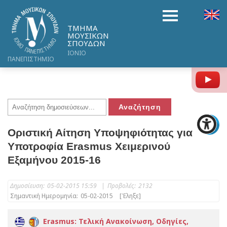
ΤΜΗΜΑ
ΜΟΥΣΙΚΩΝ
ΣΠΟΥΔΩΝ
ΙΟΝΙΟ
ΠΑΝΕΠΙΣΤΗΜΙΟ
Y
Οριστική Αίτηση Υποψηφιότητας για
Υποτροφία Erasmus Xειμερινού
Εξαμήνου 2015-16
Δημοσίευση:
05-02-2015 15:59
|
Προβολές:
2132
Σημαντική Ημερομηνία:
05-02-2015
[Έληξε]
Erasmus: Τελική Ανακοίνωση, Οδηγίες,