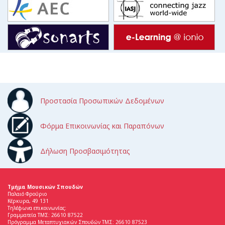
Προστασία Προσωπικών Δεδομένων
Φόρμα Επικοινωνίας και Παραπόνων
Δήλωση Προσβασιμότητας
Τμήμα Μουσικών Σπουδών
Παλαιό Φρούριο
Κέρκυρα, 49 131
Τηλέφωνα επικοινωνίας:
Γραμματεία ΤΜΣ: 26610 87522
Πρόγραμμα Μεταπτυχιακών Σπουδών ΤΜΣ: 26610 87523