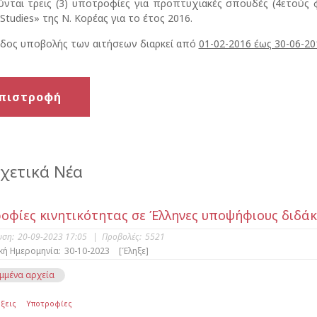
νται τρεις (3) υποτροφίες για προπτυχιακές σπουδές (4ετούς φ
 Studies» της Ν. Κορέας για το έτος 2016.
δος υποβολής των αιτήσεων διαρκεί από
01-02-2016 έως 30-06-20
πιστροφή
χετικά Νέα
οφίες κινητικότητας σε Έλληνες υποψήφιους διδάκτ
υση:
20-09-2023 17:05
|
Προβολές:
5521
κή Ημερομηνία:
30-10-2023
[Έληξε]
μμένα αρχεία
ξεις
Υποτροφίες