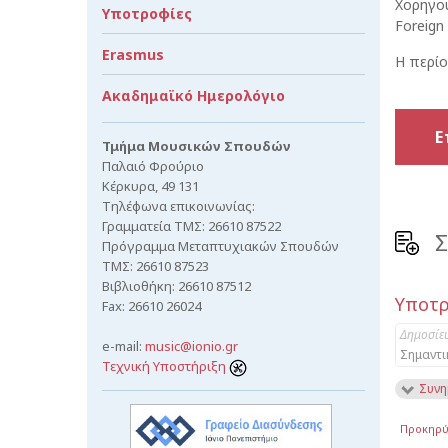
Χορηγού
Υποτροφίες
Foreign
Erasmus
Η περίο
Ακαδημαϊκό Ημερολόγιο
Ε
Τμήμα Μουσικών Σπουδών
Παλαιό Φρούριο
Κέρκυρα, 49 131
Τηλέφωνα επικοινωνίας:
Γραμματεία ΤΜΣ: 26610 87522
Σ
Πρόγραμμα Μεταπτυχιακών Σπουδών
ΤΜΣ: 26610 87523
Βιβλιοθήκη: 26610 87512
Υποτρ
Fax: 26610 26024
Δημοσίε
e-mail:
music@ionio.gr
Σημαντι
Τεχνική Υποστήριξη
Συνη
Προκηρύ