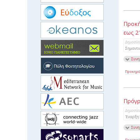
Προκή
εως 2
Δημοσίε
Σημαντι
Συνη
Προκηρύ
Πρόγρ
Δημοσίε
Έναρξη:
Συνη
Προκηρύ