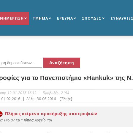
ΕΝΗΜΕΡΩΣΗ
ΤΜΗΜΑ
ΕΡΕΥΝΑ
ΣΠΟΥΔΕΣ
ΣΥΝΑΥΛΙΕ
οφίες για το Πανεπιστήμιο «Hankuk» της Ν. 
υση:
19-01-2016 16:12
|
Προβολές:
2194
01-02-2016
|
Λήξη:
30-06-2016
[Έληξε]
Πλήρες κείμενο προκήρυξης υποτροφιών
: 145.07 KB :: Τύπος: Αρχείο PDF