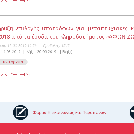
ρυξη επιλογής υποτρόφων για μεταπτυχιακές κα
2018 από τα έσοδα του κληροδοτήματος «ΑΦΩΝ Ζ
υση:
12-03-2019 12:59
|
Προβολές:
1545
14-03-2019
|
Λήξη:
20-06-2019
[Έληξε]
μμένα αρχεία
ξεις
Υποτροφίες
Φόρμα Επικοινωνίας και Παραπόνων