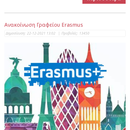
Ανακοίνωση Γραφείου Erasmus
Δημοσίευση:
22-12-2021 13:02
|
Προβολές:
13450