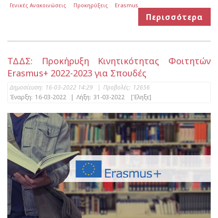
Γενικές Ανακοινώσεις
Προκηρύξεις
Erasmus
Περισσότερα
ΤΔΔΣ: Προκήρυξη Kινητικότητας Φοιτητών
Erasmus+ 2022-2023 για Σπουδές
Δημοσίευση:
16-03-2022 14:29
|
Προβολές:
12656
Έναρξη:
16-03-2022
|
Λήξη:
31-03-2022
[Έληξε]