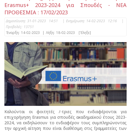
Erasmus+ 2023-2024 για Σπουδές - ΝΕΑ
ΠΡΟΘΕΣΜΙΑ : 17/02/2023
Δημοσίευση:
31-01-2023 14:51
|
Ενημέρωση:
14-02-2023 12:16
|
Προβολές:
13751
Έναρξη:
14-02-2023
|
Λήξη:
18-02-2023
[Έληξε]
Καλούνται οι φοιτητές /-τριες που ενδιαφέρονται για
επιχορήγηση Erasmus για σπουδές ακαδημαϊκού έτους 2023-
2024, να εκδηλώσουν το ενδιαφέρον τους συμπληρώνοντας
την αρχική αίτηση που είναι διαθέσιμη στις Γραμματείες των