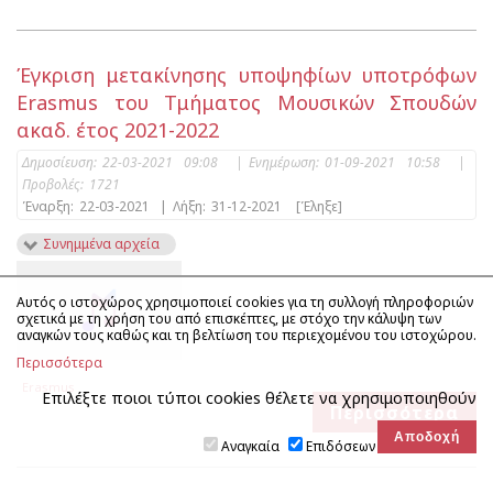
Έγκριση μετακίνησης υποψηφίων υποτρόφων
Erasmus του Τμήματος Μουσικών Σπουδών
ακαδ. έτος 2021-2022
Δημοσίευση:
22-03-2021 09:08
|
Ενημέρωση:
01-09-2021 10:58
|
Προβολές:
1721
Έναρξη:
22-03-2021
|
Λήξη:
31-12-2021
[Έληξε]
Συνημμένα αρχεία
Αυτός ο ιστοχώρος χρησιμοποιεί cookies για τη συλλογή πληροφοριών
σχετικά με τη χρήση του από επισκέπτες, με στόχο την κάλυψη των
αναγκών τους καθώς και τη βελτίωση του περιεχομένου του ιστοχώρου.
Περισσότερα
Erasmus
Επιλέξτε ποιοι τύποι cookies θέλετε να χρησιμοποιηθούν
Περισσότερα
Αναγκαία
Επιδόσεων