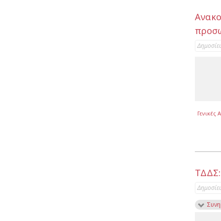
Ανακο
προσω
Δημοσίε
Γενικές 
ΤΔΔΣ:
Δημοσίε
Συνη