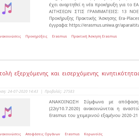
έχει αναρτηθεί η νέα προκήρυξη για το
ΑΙΤΗΣΕΩΝ ΣΤΙΣ ΓΡΑΜΜΑΤΕΙΕΣ: 13 ΝΟΕΜ
Προκήρυξης Πρακτικής Άσκησης Era-Place
έγγραφα: https://erasmus.uniwa.gr/aparaitit
Ανακοινώσεις
Προκηρύξεις
Erasmus
Πρακτική Άσκηση Erasmus
τολή εξερχόμενης και εισερχόμενης κινητικότητα
υση:
24-07-2020 14:43
|
Προβολές:
27583
ANAΚΟΙΝΩΣΗ Σύμφωνα με απόφαση 
(22η/10.7.2020) ανακοινώνεται η αναστ
Erasmus του χειμερινού εξαμήνου 2020-21 κα
Ανακοινώσεις
Αποφάσεις Οργάνων
Erasmus
Κορωνοϊός