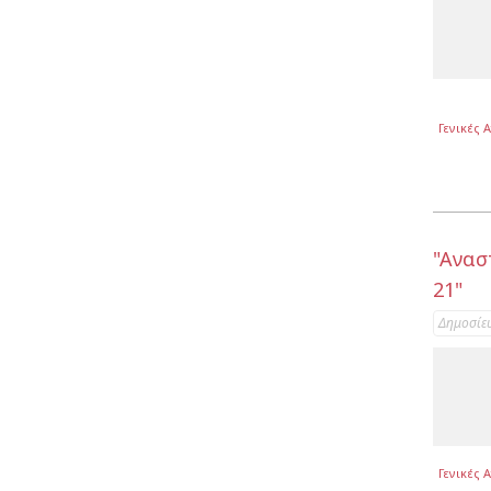
Γενικές 
"Aνασ
21"
Δημοσίε
Γενικές 