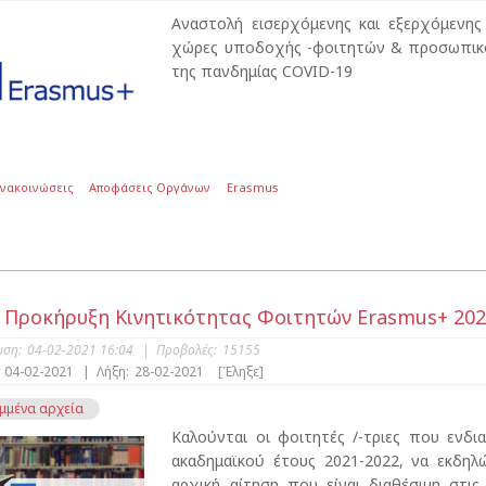
Αναστολή εισερχόμενης και εξερχόμενης
χώρες υποδοχής -φοιτητών & προσωπικού
της πανδημίας COVID-19
Ανακοινώσεις
Αποφάσεις Οργάνων
Erasmus
 Προκήρυξη Kινητικότητας Φοιτητών Erasmus+ 202
υση:
04-02-2021 16:04
|
Προβολές:
15155
04-02-2021
|
Λήξη:
28-02-2021
[Έληξε]
μμένα αρχεία
Καλούνται οι φοιτητές /-τριες που ενδ
ακαδημαϊκού έτους 2021-2022, να εκδη
αρχική αίτηση που είναι διαθέσιμη στι