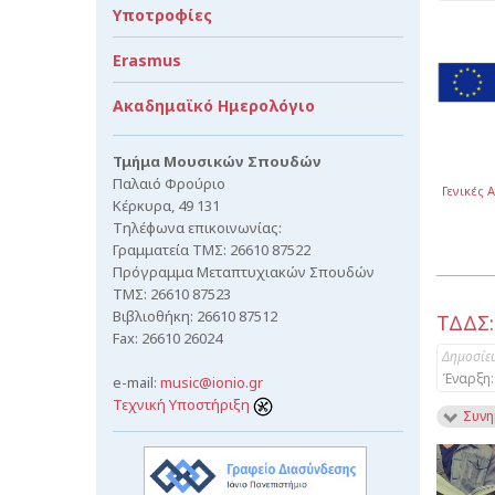
Υποτροφίες
Erasmus
Ακαδημαϊκό Ημερολόγιο
Τμήμα Μουσικών Σπουδών
Παλαιό Φρούριο
Γενικές 
Κέρκυρα, 49 131
Τηλέφωνα επικοινωνίας:
Γραμματεία ΤΜΣ: 26610 87522
Πρόγραμμα Μεταπτυχιακών Σπουδών
ΤΜΣ: 26610 87523
Βιβλιοθήκη: 26610 87512
ΤΔΔΣ:
Fax: 26610 26024
Δημοσίε
Έναρξη:
e-mail:
music@ionio.gr
Τεχνική Υποστήριξη
Συνη