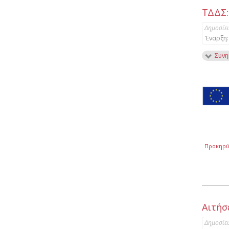
ΤΔΔΣ:
Δημοσίε
Έναρξη:
Συνη
Προκηρύ
Αιτήσε
Δημοσίε