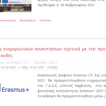
προθεσμία: 4- 26 Φεβρουαρίου 2021
Ανακοινώσεις
Προκηρύξεις
Erasmus
ς ενημερωτικών συναντήσεων σχετικά με την προ
πουδές
υση:
02-02-2021 11:17
|
Προβολές:
13313
02-02-2021
|
Λήξη:
15-02-2021
[Έληξε]
Ανακοίνωση Γραφείου Erasmus I.Π. Σας 
2021 θα πραγματοποιηθούν ενημερωτικέ
του Τ.Δ.Δ.Σ, κ.Ντενίζ Καρβούνη, στα 
φοιτητικής κινητικότητας Εrasmus+ 2021
Τα webinars θα πραγματοποιηθούν μέσω (..