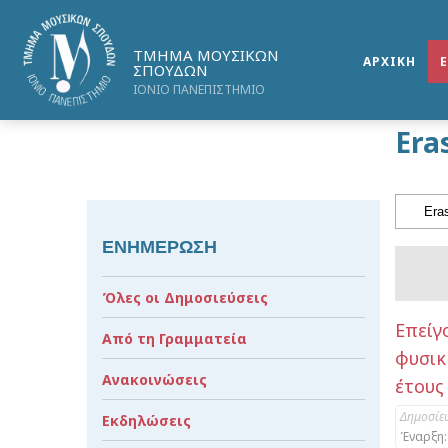
ΤΜΗΜΑ ΜΟΥΣΙΚΩΝ
ΑΡΧΙΚΗ
ΣΠΟΥΔΩΝ
ΙΟΝΙΟ ΠΑΝΕΠΙΣΤΗΜΙΟ
Era
ΕΝΗΜΕΡΩΣΗ
Όλες οι Δημοσιεύσεις
Επείγ
Από τη Γραμματεία
φυσικ
Ανακοινώσεις
έτους
Δημοσίε
Εκδηλώσεις
Έναρξη: