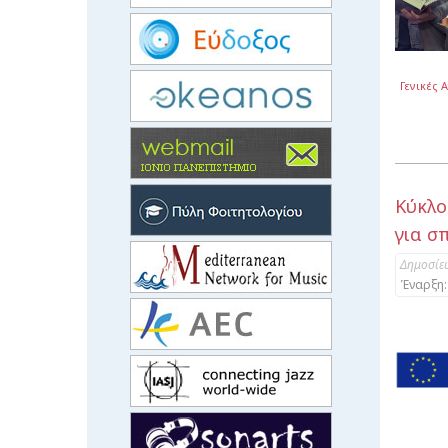
Γενικές 
Κύκλο
για σ
Δημοσίε
Έναρξη: