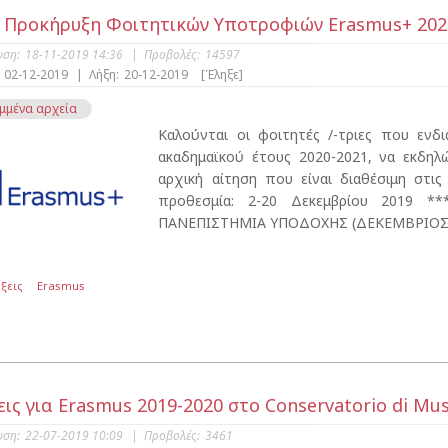
 Προκήρυξη Φοιτητικών Υποτροφιών Erasmus+ 2020
υση:
18-11-2019 14:36
|
Προβολές:
14597
02-12-2019
|
Λήξη:
20-12-2019
[Έληξε]
μμένα αρχεία
Καλούνται οι φοιτητές /-τριες που ενδ
ακαδημαϊκού έτους 2020-2021, να εκδη
αρχική αίτηση που είναι διαθέσιμη στι
προθεσμία: 2-20 Δεκεμβρίου 2019
ΠΑΝΕΠΙΣΤΗΜΙΑ ΥΠΟΔΟΧΗΣ (ΔΕΚΕΜΒΡΙΟΣ 
ξεις
Erasmus
ις για Erasmus 2019-2020 στο Conservatorio di Musi
υση:
22-07-2019 10:09
|
Προβολές:
3461