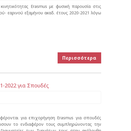
 κινητικότητας Εrasmus με φυσική παρουσία στις
- εαρινού εξαμήνου ακαδ. έτους 2020-2021 λόγω
Περισσότερα
1-2022 για Σπουδές
ιαφέρονται για επιχορήγηση Erasmus για σπουδές
λώσουν το ενδιαφέρον τους συμπληρώνοντας την
ς Γραμματείες των Τμημάτων τους στην ακόλουθη