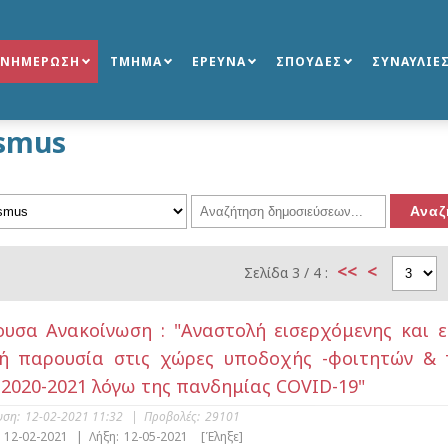
ΕΝΗΜΕΡΩΣΗ
ΤΜΗΜΑ
ΕΡΕΥΝΑ
ΣΠΟΥΔΕΣ
ΣΥΝΑΥΛΙΕ
smus
<<
<
Σελίδα 3 / 4 :
ουσα Ανακοίνωση : "Αναστολή εισερχόμενης και 
ή παρουσία στις χώρες υποδοχής -φοιτητών & 
 2020-2021 λόγω της πανδημίας COVID-19"
υση:
12-02-2021 11:32
|
Προβολές:
29101
12-02-2021
|
Λήξη:
12-05-2021
[Έληξε]