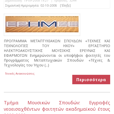
Δημοσίευση:
19-09-2008 19:27
|
Προβολές:
3244
Σημαντική Ημερομηνία:
02-10-2008
[Έληξε]
ΠΡΟΓΡΑΜΜΑ ΜΕΤΑΠΤΥΧΙΑΚΩΝ ΣΠΟΥΔΩΝ «ΤΕΧΝΕΣ ΚΑΙ
ΤΕΧΝΟΛΟΓΙΕΣ ΤΟΥ ΗΧΟΥ» EPΓAΣTHPIO
HΛEKTPOAKOYΣTIKHΣ MOYΣIKHΣ EPEYNAΣ KAI
EΦAPMOΓΩN Ενημερώνονται οι υποψήφιοι φοιτητές του
Προγράμματος Μεταπτυχιακών Σπουδών «Τέχνες &
Τεχνολογίες του Ήχου (...)
Γενικές Ανακοινώσεις
Περισσότερα
Τμήμα Μουσικών Σπουδών: Εγγραφές
νεοεισαχθέντων φοιτητών ακαδημαϊκού έτους