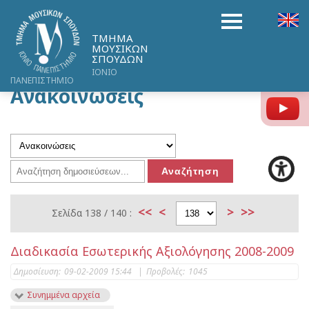
ΤΜΗΜΑ
ΜΟΥΣΙΚΩΝ
ΣΠΟΥΔΩΝ
ΙΟΝΙΟ
ΠΑΝΕΠΙΣΤΗΜΙΟ
Ανακοινώσεις
Y
<<
<
>
>>
Σελίδα 138 / 140 :
Διαδικασία Εσωτερικής Αξιολόγησης 2008-2009
Δημοσίευση:
09-02-2009 15:44
|
Προβολές:
1045
Συνημμένα αρχεία