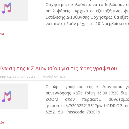
Ορχήστρας» καλούνται να το δηλώσουν στο
σε 2 φάσεις Αρχικά οι εξεταζόμενοι φ
Εκτέλεσης Διεύθυνσης Ορχήστρας θα εξετ
να αποσταλούν μέχρι τις 10 Νοεμβρίου στο ί
εία
ίνωση της κ.Ζ.Διονυσίου για τις ώρες γραφείου
υση:
04-11-2025 11:41
|
Προβολές:
363
Οι ώρες γραφείου της κ. Διονυσίου γι
συνεννόησης κάθε Τρίτη 16:00-17:30 δι
ΖΟΟΜ στον παρακάτω σύνδεσμο
gr.zoom.us/j/92052521531?pwd=RDRiOG
5252 1531 Passcode: 783019
εία