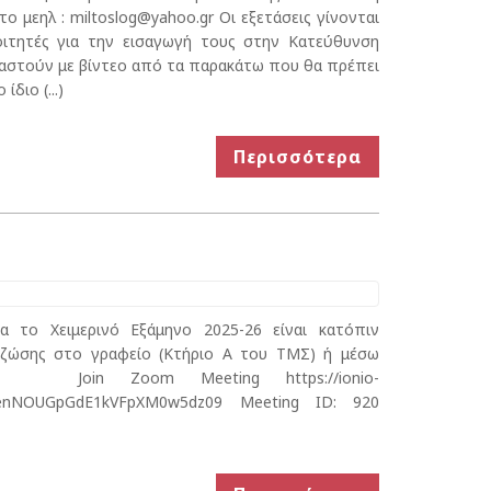
 μεηλ : miltoslog@yahoo.gr Οι εξετάσεις γίνονται
οιτητές για την εισαγωγή τους στην Κατεύθυνση
αστούν με βίντεο από τα παρακάτω που θα πρέπει
διο (...)
Περισσότερα
α το Χειμερινό Εξάμηνο 2025-26 είναι κατόπιν
α ζώσης στο γραφείο (Κτήριο Α του ΤΜΣ) ή μέσω
: Join Zoom Meeting https://ionio-
JmenNOUGpGdE1kVFpXM0w5dz09 Meeting ID: 920