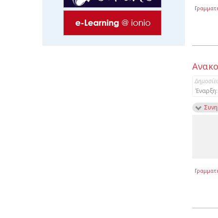
Γραμματ
Ανακο
Δημοσίε
Έναρξη:
Συνη
Γραμματ