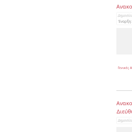
Ανακο
Δημοσίε
Έναρξη:
Γενικές 
Ανακο
Διεύθ
Δημοσίε