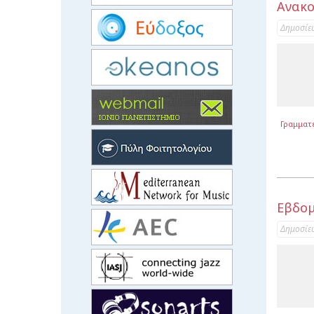
Ανακο
Δημοσίε
Γραμματ
Εβδομ
Δημοσίε