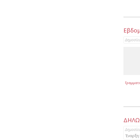
Εβδομ
Δημοσίε
Γραμματ
ΔΗΛΩ
Δημοσίε
Έναρξη: