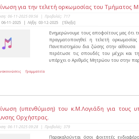
ίνωση για την τελετή ορκωμοσίας του Τμήματος 
υση:
06-11-2025 09:56
|
Προβολές:
717
06-11-2025
|
Λήξη:
03-12-2025
[Έληξε]
Ενημερώνουμε τους αποφοίτους μας ότι την
πραγματοποιηθεί η τελετή ορκωμοσία
Πανεπιστημίου δια ζώσης στην αίθουσα 
περάτωσε τις σπουδές του μέχρι και τη
υπάρχει ο Αριθμός Μητρώου του στην παρα
Ανακοινώσεις
Γραμματεία
ίνωση (υπενθύμιση) του κ.Μ.Λογιάδη για τους 
υνσης Ορχήστρας.
υση:
06-11-2025 09:28
|
Προβολές:
379
Παρακαλούνται όσοι φοιτητές ενδιαφέρ