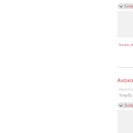
Συνη
Γενικές 
Aνακο
Δημοσίε
Έναρξη:
Συνη