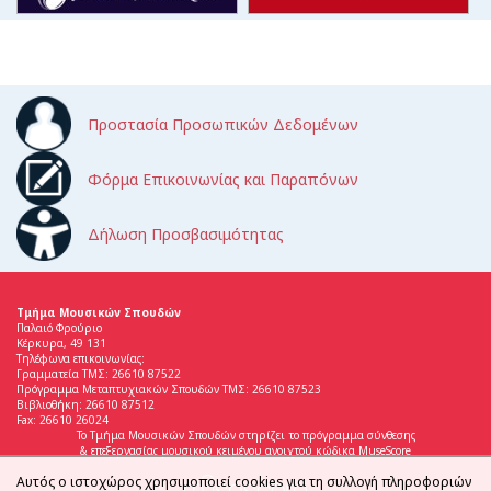
Προστασία Προσωπικών Δεδομένων
Φόρμα Επικοινωνίας και Παραπόνων
Δήλωση Προσβασιμότητας
Τμήμα Μουσικών Σπουδών
Παλαιό Φρούριο
Κέρκυρα, 49 131
Τηλέφωνα επικοινωνίας:
Γραμματεία ΤΜΣ: 26610 87522
Πρόγραμμα Μεταπτυχιακών Σπουδών ΤΜΣ: 26610 87523
Βιβλιοθήκη: 26610 87512
Fax: 26610 26024
Το Τμήμα Μουσικών Σπουδών στηρίζει το πρόγραμμα σύνθεσης
& επεξεργασίας μουσικού κειμένου ανοιχτού κώδικα MuseScore
Αυτός ο ιστοχώρος χρησιμοποιεί cookies για τη συλλογή πληροφοριών