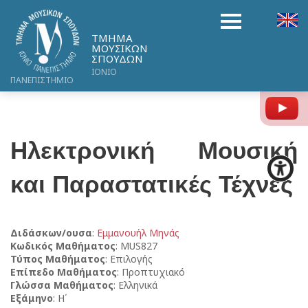
ΤΜΗΜΑ
ΜΟΥΣΙΚΩΝ
ΣΠΟΥΔΩΝ
ΙΟΝΙΟ
ΠΑΝΕΠΙΣΤΗΜΙΟ
Y
Ηλεκτρονική Μουσική
και Παραστατικές Τέχνες
Διδάσκων/ουσα
:
Εμμανουήλ Μηνάς
Κωδικός Μαθήματος
: MUS827
Τύπος Μαθήματος
: Επιλογής
Επίπεδο Μαθήματος
: Προπτυχιακό
Γλώσσα Μαθήματος
: Ελληνικά
Εξάμηνο
: Η΄