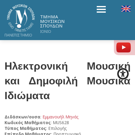
ΤΜΗΜΑ
ΜΟΥΣΙΚΩΝ
ΣΠΟΥΔΩΝ
ΙΟΝΙΟ
ΠΑΝΕΠΙΣΤΗΜΙΟ
Y
Ηλεκτρονική Μουσική
και Δημοφιλή Μουσικά
Ιδιώματα
Διδάσκων/ουσα
:
Εμμανουήλ Μηνάς
Κωδικός Μαθήματος
: MUS628
Τύπος Μαθήματος
: Επιλογής
Επίπεδο Μαθήματος
: Προπτυχιακό