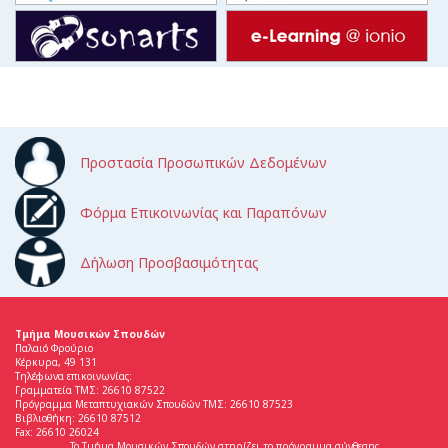
Προστασία Προσωπικών Δεδομένων
Φόρμα Επικοινωνίας και Παραπόνων
Δήλωση Προσβασιμότητας
Τμήμα Μουσικών Σπουδών
Παλαιό Φρούριο
Κέρκυρα, 49 131
Τηλέφωνα επικοινωνίας:
Γραμματεία ΤΜΣ: 26610 87522
Πρόγραμμα Μεταπτυχιακών Σπουδών ΤΜΣ: 26610 87523
Βιβλιοθήκη: 26610 87512
Fax: 26610 26024
Το Τμήμα Μουσικών Σπουδών στηρίζει το πρόγραμμα σύνθεσης