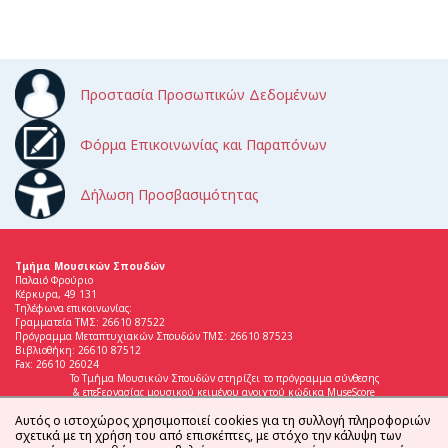
Προστασία Προσωπικών Δεδομένων
Φόρμα Επικοινωνίας και Παραπόνων
Δήλωση Προσβασιμότητας
Τμήμα Μουσικών Σπουδών
Παλαιό Φρούριο
Κέρκυρα, 49 131
Τηλέφωνα επικοινωνίας:
Γραμματεία ΤΜΣ: 26610 87522
Πρόγραμμα Μεταπτυχιακών Σπουδών ΤΜΣ: 26610 87523
Βιβλιοθήκη: 26610 87512
Fax: 26610 26024
Το Τμήμα Μουσικών Σπουδών στηρίζει το πρόγραμμα σύνθεσης
& επεξεργασίας μουσικού κειμένου ανοιχτού κώδικα MuseScore
Αυτός ο ιστοχώρος χρησιμοποιεί cookies για τη συλλογή πληροφοριών
σχετικά με τη χρήση του από επισκέπτες, με στόχο την κάλυψη των