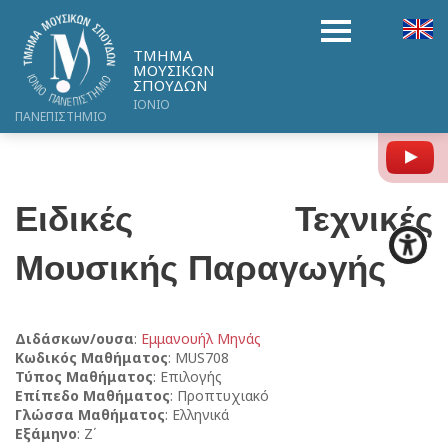
ΤΜΗΜΑ
ΜΟΥΣΙΚΩΝ
ΣΠΟΥΔΩΝ
ΙΟΝΙΟ
ΠΑΝΕΠΙΣΤΗΜΙΟ
Y
Ειδικές Τεχνικές
Μουσικής Παραγωγής
Διδάσκων/ουσα
:
Εμμανουήλ Μηνάς
Κωδικός Μαθήματος
: MUS708
Τύπος Μαθήματος
: Επιλογής
Επίπεδο Μαθήματος
: Προπτυχιακό
Γλώσσα Μαθήματος
: Ελληνικά
Εξάμηνο
: Ζ΄