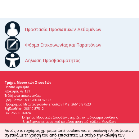
Προστασία Προσωπικών Δεδομένων
Φόρμα Επικοινωνίας και Παραπόνων
Δήλωση Προσβασιμότητας
Τμήμα Μουσικών Σπουδών
Παλαιό Φρούριο
Κέρκυρα, 49 131
Τηλέφωνα επικοινωνίας:
Γραμματεία ΤΜΣ: 26610 87522
Πρόγραμμα Μεταπτυχιακών Σπουδών ΤΜΣ: 26610 87523
Βιβλιοθήκη: 26610 87512
Fax: 26610 26024
Το Τμήμα Μουσικών Σπουδών στηρίζει το πρόγραμμα σύνθεσης
& επεξεργασίας μουσικού κειμένου ανοιχτού κώδικα MuseScore
Αυτός ο ιστοχώρος χρησιμοποιεί cookies για τη συλλογή πληροφοριών
σχετικά με τη χρήση του από επισκέπτες, με στόχο την κάλυψη των