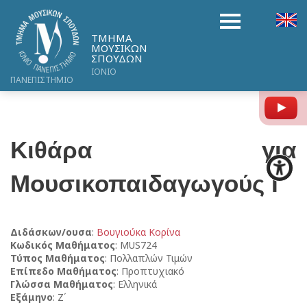
ΤΜΗΜΑ
ΜΟΥΣΙΚΩΝ
ΣΠΟΥΔΩΝ
ΙΟΝΙΟ
ΠΑΝΕΠΙΣΤΗΜΙΟ
Y
Κιθάρα για
Μουσικοπαιδαγωγούς Ι
Διδάσκων/ουσα
:
Βουγιούκα Κορίνα
Κωδικός Μαθήματος
: MUS724
Τύπος Μαθήματος
: Πολλαπλών Τιμών
Επίπεδο Μαθήματος
: Προπτυχιακό
Γλώσσα Μαθήματος
: Ελληνικά
Εξάμηνο
: Ζ΄