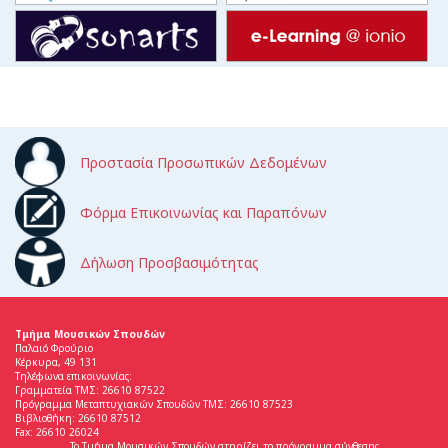
Προστασία Προσωπικών Δεδομένων
Φόρμα Επικοινωνίας και Παραπόνων
Δήλωση Προσβασιμότητας
Τμήμα Μουσικών Σπουδών
Παλαιό Φρούριο
Κέρκυρα, 49 131
Τηλέφωνα επικοινωνίας:
Γραμματεία ΤΜΣ: 26610 87522
Πρόγραμμα Μεταπτυχιακών Σπουδών ΤΜΣ: 26610 87523
Βιβλιοθήκη: 26610 87512
Fax: 26610 26024
Το Τμήμα Μουσικών Σπουδών στηρίζει το πρόγραμμα σύνθεσης