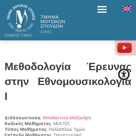
ΤΜΗΜΑ
ΜΟΥΣΙΚΩΝ
ΣΠΟΥΔΩΝ
ΙΟΝΙΟ
ΠΑΝΕΠΙΣΤΗΜΙΟ
Y
Μεθοδολογία Έρευνας
στην Εθνομουσικολογία
Ι
Διδάσκων/ουσα
:
Μπαλάντινα Αλεξάνδρα
Κωδικός Μαθήματος
: MUS725
Τύπος Μαθήματος
: Πολλαπλών Τιμών
Επίπεδο Μαθήματος
: Προπτυχιακό