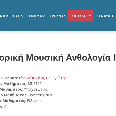
ΕΝΗΜΕΡΩΣΗ
ΤΜΗΜΑ
ΕΡΕΥΝΑ
ΣΠΟΥΔΕΣ
ΣΥΝΑΥΛΙΕ
τορική Μουσική Ανθολογία Ι
κων/ουσα
:
Βλαγκόπουλος Παναγιώτης
ός Μαθήματος
: MUS110
 Μαθήματος
: Υποχρεωτικό
δο Μαθήματος
: Προπτυχιακό
α Μαθήματος
: Ελληνικά
ο
: Α΄