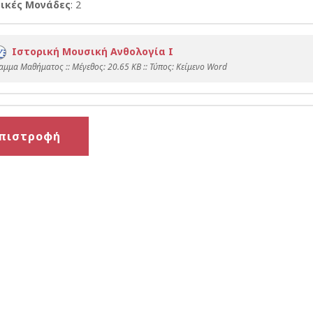
ικές Μονάδες
: 2
Ιστορική Μουσική Ανθολογία Ι
αμμα Μαθήματος :: Mέγεθος: 20.65 KB :: Τύπος: Kείμενο Word
πιστροφή