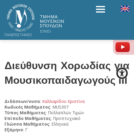
ΤΜΗΜΑ
ΜΟΥΣΙΚΩΝ
ΣΠΟΥΔΩΝ
ΙΟΝΙΟ
ΠΑΝΕΠΙΣΤΗΜΙΟ
Y
Διεύθυνση Χορωδίας για
Μουσικοπαιδαγωγούς ΙΙΙ
Διδάσκων/ουσα
:
Καλλιαρίδου Χριστίνα
Κωδικός Μαθήματος
: MUS307
Τύπος Μαθήματος
: Πολλαπλών Τιμών
Επίπεδο Μαθήματος
: Προπτυχιακό
Γλώσσα Μαθήματος
: Ελληνικά
Εξάμηνο
: Γ΄