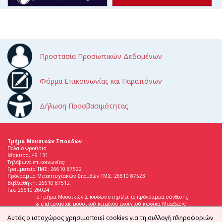
Προστασία Προσωπικών Δεδομένων
Φόρμα Επικοινωνίας και Παραπόνων
Δήλωση Προσβασιμότητας
Τμήμα Μουσικών Σπουδών
Παλαιό Φρούριο
Κέρκυρα, 49 131
Τηλέφωνα επικοινωνίας:
Γραμματεία ΤΜΣ: 26610 87522
Πρόγραμμα Μεταπτυχιακών Σπουδών ΤΜΣ: 26610 87523
Βιβλιοθήκη: 26610 87512
Fax: 26610 26024
Το Τμήμα Μουσικών Σπουδών στηρίζει το πρόγραμμα σύνθεσης
& επεξεργασίας μουσικού κειμένου ανοιχτού κώδικα MuseScore
Αυτός ο ιστοχώρος χρησιμοποιεί cookies για τη συλλογή πληροφοριών