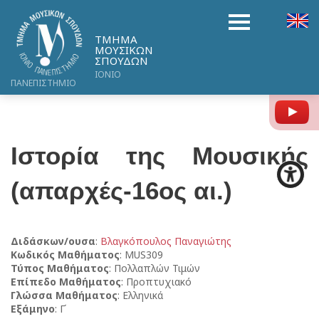
ΤΜΗΜΑ
ΜΟΥΣΙΚΩΝ
ΣΠΟΥΔΩΝ
ΙΟΝΙΟ
ΠΑΝΕΠΙΣΤΗΜΙΟ
Y
Ιστορία της Μουσικής
(απαρχές-16ος αι.)
Διδάσκων/ουσα
:
Βλαγκόπουλος Παναγιώτης
Κωδικός Μαθήματος
: MUS309
Τύπος Μαθήματος
: Πολλαπλών Τιμών
Επίπεδο Μαθήματος
: Προπτυχιακό
Γλώσσα Μαθήματος
: Ελληνικά
Εξάμηνο
: Γ΄