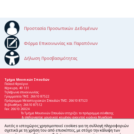
Προστασία Προσωπικών Δεδομένων
Φόρμα Επικοινωνίας και Παραπόνων
Δήλωση Προσβασιμότητας
Τμήμα Μουσικών Σπουδών
Παλαιό Φρούριο
Κέρκυρα, 49 131
Τηλέφωνα επικοινωνίας:
Γραμματεία ΤΜΣ: 26610 87522
Πρόγραμμα Μεταπτυχιακών Σπουδών ΤΜΣ: 26610 87523
Βιβλιοθήκη: 26610 87512
Fax: 26610 26024
Το Τμήμα Μουσικών Σπουδών στηρίζει το πρόγραμμα σύνθεσης
& επεξεργασίας μουσικού κειμένου ανοιχτού κώδικα MuseScore
Αυτός ο ιστοχώρος χρησιμοποιεί cookies για τη συλλογή πληροφοριών
σχετικά με τη χρήση του από επισκέπτες, με στόχο την κάλυψη των