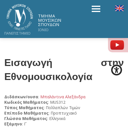
ΤΜΗΜΑ
ΜΟΥΣΙΚΩΝ
ΣΠΟΥΔΩΝ
ΙΟΝΙΟ
ΠΑΝΕΠΙΣΤΗΜΙΟ
Y
Εισαγωγή στην
Εθνομουσικολογία
Διδάσκων/ουσα
:
Μπαλάντινα Αλεξάνδρα
Κωδικός Μαθήματος
: MUS312
Τύπος Μαθήματος
: Πολλαπλών Τιμών
Επίπεδο Μαθήματος
: Προπτυχιακό
Γλώσσα Μαθήματος
: Ελληνικά
Εξάμηνο
: Γ΄