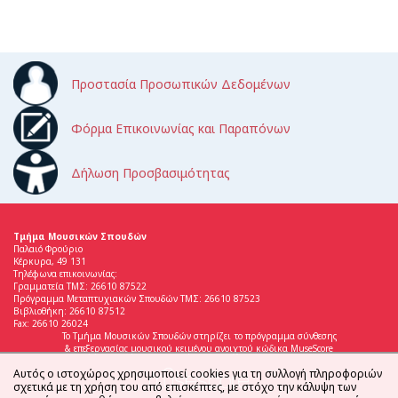
Προστασία Προσωπικών Δεδομένων
Φόρμα Επικοινωνίας και Παραπόνων
Δήλωση Προσβασιμότητας
Τμήμα Μουσικών Σπουδών
Παλαιό Φρούριο
Κέρκυρα, 49 131
Τηλέφωνα επικοινωνίας:
Γραμματεία ΤΜΣ: 26610 87522
Πρόγραμμα Μεταπτυχιακών Σπουδών ΤΜΣ: 26610 87523
Βιβλιοθήκη: 26610 87512
Fax: 26610 26024
Το Τμήμα Μουσικών Σπουδών στηρίζει το πρόγραμμα σύνθεσης
& επεξεργασίας μουσικού κειμένου ανοιχτού κώδικα MuseScore
Αυτός ο ιστοχώρος χρησιμοποιεί cookies για τη συλλογή πληροφοριών
σχετικά με τη χρήση του από επισκέπτες, με στόχο την κάλυψη των