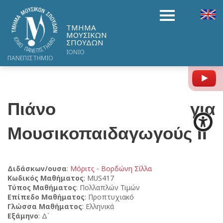
ΤΜΗΜΑ
ΜΟΥΣΙΚΩΝ
ΣΠΟΥΔΩΝ
ΙΟΝΙΟ
ΠΑΝΕΠΙΣΤΗΜΙΟ
Y
Πιάνο για
Μουσικοπαιδαγωγούς ΙI
Διδάσκων/ουσα
:
Μόριτς - Βορδώνη Σίλλα
Κωδικός Μαθήματος
: MUS417
Τύπος Μαθήματος
: Πολλαπλών Τιμών
Επίπεδο Μαθήματος
: Προπτυχιακό
Γλώσσα Μαθήματος
: Ελληνικά
Εξάμηνο
: Δ΄