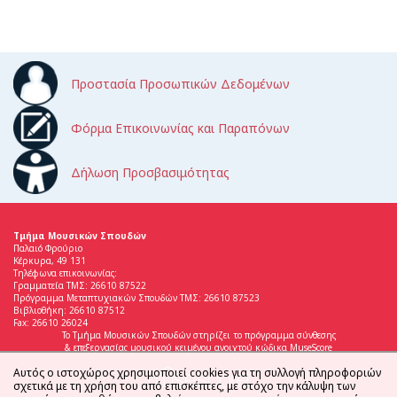
Προστασία Προσωπικών Δεδομένων
Φόρμα Επικοινωνίας και Παραπόνων
Δήλωση Προσβασιμότητας
Τμήμα Μουσικών Σπουδών
Παλαιό Φρούριο
Κέρκυρα, 49 131
Τηλέφωνα επικοινωνίας:
Γραμματεία ΤΜΣ: 26610 87522
Πρόγραμμα Μεταπτυχιακών Σπουδών ΤΜΣ: 26610 87523
Βιβλιοθήκη: 26610 87512
Fax: 26610 26024
Το Τμήμα Μουσικών Σπουδών στηρίζει το πρόγραμμα σύνθεσης
& επεξεργασίας μουσικού κειμένου ανοιχτού κώδικα MuseScore
Αυτός ο ιστοχώρος χρησιμοποιεί cookies για τη συλλογή πληροφοριών
σχετικά με τη χρήση του από επισκέπτες, με στόχο την κάλυψη των