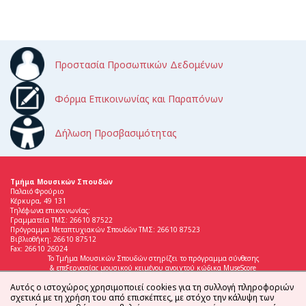
Προστασία Προσωπικών Δεδομένων
Φόρμα Επικοινωνίας και Παραπόνων
Δήλωση Προσβασιμότητας
Τμήμα Μουσικών Σπουδών
Παλαιό Φρούριο
Κέρκυρα, 49 131
Τηλέφωνα επικοινωνίας:
Γραμματεία ΤΜΣ: 26610 87522
Πρόγραμμα Μεταπτυχιακών Σπουδών ΤΜΣ: 26610 87523
Βιβλιοθήκη: 26610 87512
Fax: 26610 26024
Το Τμήμα Μουσικών Σπουδών στηρίζει το πρόγραμμα σύνθεσης
& επεξεργασίας μουσικού κειμένου ανοιχτού κώδικα MuseScore
Αυτός ο ιστοχώρος χρησιμοποιεί cookies για τη συλλογή πληροφοριών
σχετικά με τη χρήση του από επισκέπτες, με στόχο την κάλυψη των