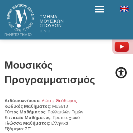
ΤΜΗΜΑ
ΜΟΥΣΙΚΩΝ
ΣΠΟΥΔΩΝ
ΙΟΝΙΟ
ΠΑΝΕΠΙΣΤΗΜΙΟ
Y
Μουσικός
Προγραμματισμός
Διδάσκων/ουσα
:
Λώτης Θεόδωρος
Κωδικός Μαθήματος
: MUS613
Τύπος Μαθήματος
: Πολλαπλών Τιμών
Επίπεδο Μαθήματος
: Προπτυχιακό
Γλώσσα Μαθήματος
: Ελληνικά
Εξάμηνο
: ΣΤ΄