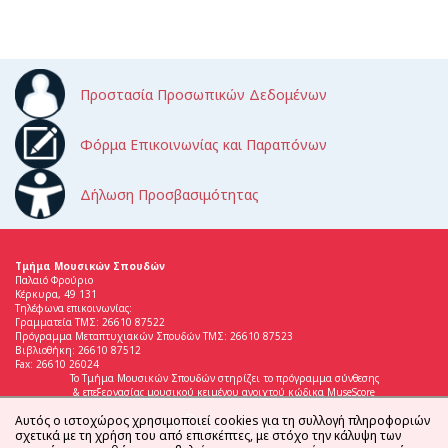
Προστασία Προσωπικών Δεδομένων
Φόρμα Επικοινωνίας και Παραπόνων
Δήλωση Προσβασιμότητας
Τμήμα Μουσικών Σπουδών
Παλαιό Φρούριο
Κέρκυρα, 49 131
Τηλέφωνα επικοινωνίας:
Γραμματεία ΤΜΣ: 26610 87522
Πρόγραμμα Μεταπτυχιακών Σπουδών ΤΜΣ: 26610 87523
Βιβλιοθήκη: 26610 87512
Fax: 26610 26024
Το Τμήμα Μουσικών Σπουδών στηρίζει το πρόγραμμα σύνθεσης
& επεξεργασίας μουσικού κειμένου ανοιχτού κώδικα MuseScore
Αυτός ο ιστοχώρος χρησιμοποιεί cookies για τη συλλογή πληροφοριών
σχετικά με τη χρήση του από επισκέπτες, με στόχο την κάλυψη των