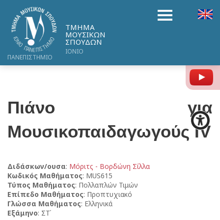
ΤΜΗΜΑ
ΜΟΥΣΙΚΩΝ
ΣΠΟΥΔΩΝ
ΙΟΝΙΟ
ΠΑΝΕΠΙΣΤΗΜΙΟ
Y
Πιάνο για
Μουσικοπαιδαγωγούς ΙV
Διδάσκων/ουσα
:
Μόριτς - Βορδώνη Σίλλα
Κωδικός Μαθήματος
: MUS615
Τύπος Μαθήματος
: Πολλαπλών Τιμών
Επίπεδο Μαθήματος
: Προπτυχιακό
Γλώσσα Μαθήματος
: Ελληνικά
Εξάμηνο
: ΣΤ΄