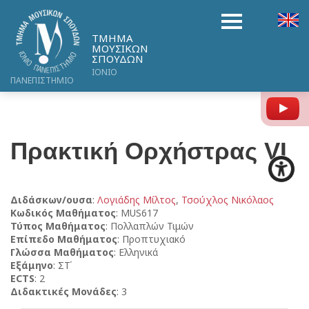
ΤΜΗΜΑ
ΜΟΥΣΙΚΩΝ
ΣΠΟΥΔΩΝ
ΙΟΝΙΟ
ΠΑΝΕΠΙΣΤΗΜΙΟ
Y
Πρακτική Ορχήστρας VI
Διδάσκων/ουσα
:
Λογιάδης Μίλτος
,
Τσούχλος Νικόλαος
Κωδικός Μαθήματος
: MUS617
Τύπος Μαθήματος
: Πολλαπλών Τιμών
Επίπεδο Μαθήματος
: Προπτυχιακό
Γλώσσα Μαθήματος
: Ελληνικά
Εξάμηνο
: ΣΤ΄
ECTS
: 2
Διδακτικές Μονάδες
: 3