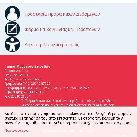
Προστασία Προσωπικών Δεδομένων
Φόρμα Επικοινωνίας και Παραπόνων
Δήλωση Προσβασιμότητας
Τμήμα Μουσικών Σπουδών
Παλαιό Φρούριο
Κέρκυρα, 49 131
Τηλέφωνα επικοινωνίας:
Γραμματεία ΤΜΣ: 26610 87522
Πρόγραμμα Μεταπτυχιακών Σπουδών ΤΜΣ: 26610 87523
Βιβλιοθήκη: 26610 87512
Fax: 26610 26024
Το Τμήμα Μουσικών Σπουδών στηρίζει το πρόγραμμα σύνθεσης
& επεξεργασίας μουσικού κειμένου ανοιχτού κώδικα MuseScore
Αυτός ο ιστοχώρος χρησιμοποιεί cookies για τη συλλογή πληροφοριών
σχετικά με τη χρήση του από επισκέπτες, με στόχο την κάλυψη των
αναγκών τους καθώς και τη βελτίωση του περιεχομένου του ιστοχώρου.
Περισσότερα
Σχεδιασμός λογότυπου: Simona Sarchi