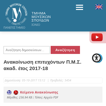
ΤΜΗΜΑ
ΜΟΥΣΙΚΩΝ
ΣΠΟΥΔΩΝ
ΙΟΝΙΟ
ΠΑΝΕΠΙΣΤΗΜΙΟ
Y
Ανακοίνωση επιτυχόντων Π.Μ.Σ.
ακαδ. έτος 2017-18
Δημοσίευση:
05-10-2017 15:12
|
Προβολές:
5454
Κείμενο Ανακοίνωσης
Mέγεθος: 236.94 KB :: Τύπος: Αρχείο PDF