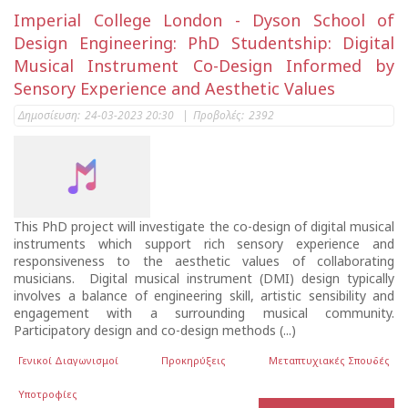
Imperial College London - Dyson School of
Design Engineering: PhD Studentship: Digital
Musical Instrument Co-Design Informed by
Sensory Experience and Aesthetic Values
Δημοσίευση:
24-03-2023 20:30
|
Προβολές:
2392
This PhD project will investigate the co-design of digital musical
instruments which support rich sensory experience and
responsiveness to the aesthetic values of collaborating
musicians. Digital musical instrument (DMI) design typically
involves a balance of engineering skill, artistic sensibility and
engagement with a surrounding musical community.
Participatory design and co-design methods (...)
Γενικοί Διαγωνισμοί
Προκηρύξεις
Μεταπτυχιακές Σπουδές
Υποτροφίες