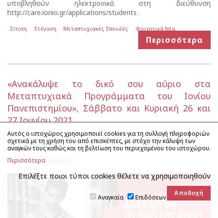
υποβληθούν ηλεκτρονικά στη διεύθυνση
http://care.ionio.gr/applications/students .
Σίτιση
Στέγαση
Μεταπτυχιακές Σπουδές
Φοιτητικά Νέα
Περισσότερα
«Ανακάλυψε το δικό σου αύριο στα
Μεταπτυχιακά Προγράμματα του Ιονίου
Πανεπιστημίου», Σάββατο και Κυριακή 26 και
27 Ιουνίου 2021
Αυτός ο ιστοχώρος χρησιμοποιεί cookies για τη συλλογή πληροφοριών
Δημοσίευση:
14-06-2021 13:56
|
Ενημέρωση:
24-06-2021 12:47
|
σχετικά με τη χρήση του από επισκέπτες, με στόχο την κάλυψη των
Προβολές:
27497
αναγκών τους καθώς και τη βελτίωση του περιεχομένου του ιστοχώρου.
Περισσότερα
Συνημμένα αρχεία
Επιλέξτε ποιοι τύποι cookies θέλετε να χρησιμοποιηθούν
Αναγκαία
Επιδόσεων