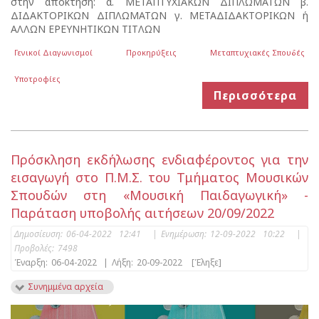
στην απόκτηση: α. ΜΕΤΑΠΤΥΧΙΑΚΩΝ ΔΙΠΛΩΜΑΤΩΝ β.
ΔΙΔΑΚΤΟΡΙΚΩΝ ΔΙΠΛΩΜΑΤΩΝ γ. ΜΕΤΑΔΙΔΑΚΤΟΡΙΚΩΝ ή
ΑΛΛΩΝ ΕΡΕΥΝΗΤΙΚΩΝ TITΛΩΝ
Γενικοί Διαγωνισμοί
Προκηρύξεις
Μεταπτυχιακές Σπουδές
Υποτροφίες
Περισσότερα
Πρόσκληση εκδήλωσης ενδιαφέροντος για την
εισαγωγή στο Π.Μ.Σ. του Τμήματος Μουσικών
Σπουδών στη «Μουσική Παιδαγωγική» -
Παράταση υποβολής αιτήσεων 20/09/2022
Δημοσίευση:
06-04-2022 12:41
|
Ενημέρωση:
12-09-2022 10:22
|
Προβολές:
7498
Έναρξη:
06-04-2022
|
Λήξη:
20-09-2022
[Έληξε]
Συνημμένα αρχεία