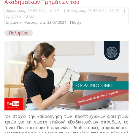
Ακαδημαϊκών Τμημάτων του
Δημοσίευση:
16-07-2024 11:19
|
Ενημέρωση:
23-07-2024 10:28
|
Προβολές:
12722
Σημαντική Ημερομηνία:
23-07-2024
[Έληξε]
Πολυμέσα
Με στόχο την καθοδήγηση των προπτυχιακών φοιτητών/
τριών για τη σωστή επιλογή εξειδικευμένων σπουδών, το
Ιόνιο Πανεπιστήμιο διοργανώνει διαδικτυακές παρουσιάσεις