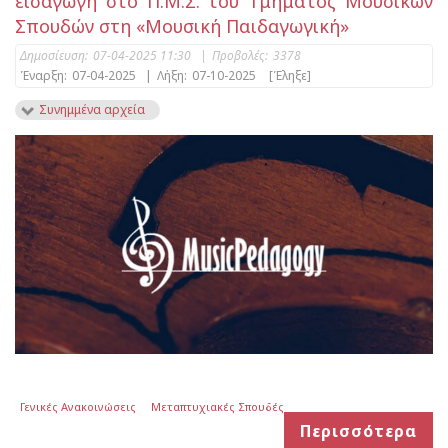
εισαγωγή στο Π.Μ.Σ. του Τμήματος Μουσικών
Σπουδών στη «Μουσική Παιδαγωγική»
Δημοσίευση:
07-04-2025 11:30
|
Προβολές:
3378
Έναρξη:
07-04-2025
|
Λήξη:
07-10-2025
[Έληξε]
Συνημμένα αρχεία
Γενικές Ανακοινώσεις
Μεταπτυχιακές Σπουδές
Περισσότερα