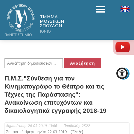
ΤΜΗΜΑ
ΜΟΥΣΙΚΩΝ
ΣΠΟΥΔΩΝ
ΙΟΝΙΟ
ΠΑΝΕΠΙΣΤΗΜΙΟ
Y
Π.Μ.Σ."Σύνθεση για τον
Κινηματογράφο το Θέατρο και τις
Τέχνες της Παράστασης":
Ανακοίνωση επιτυχόντων και
δικαιολογητικά εγγραφής 2018-19
Δημοσίευση:
20-03-2019 13:06
|
Προβολές:
2522
Σημαντική Ημερομηνία:
22-03-2019
[Έληξε]