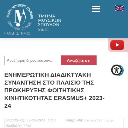
ΤΜΗΜΑ
ΜΟΥΣΙΚΩΝ
ΣΠΟΥΔΩΝ
ΙΟΝΙΟ
ΠΑΝΕΠΙΣΤΗΜΙΟ
Y
ΕΝΗΜΕΡΩΤΙΚΗ ΔΙΑΔΙΚΤΥΑΚΗ
ΣΥΝΑΝΤΗΣΗ ΣΤΟ ΠΛΑΙΣΙΟ ΤΗΣ
ΠΡΟΚΗΡΥΞΗΣ ΦΟΙΤΗΤΙΚΗΣ
ΚΙΝΗΤΙΚΟΤΗΤΑΣ ERASMUS+ 2023-
24
Δημοσίευση:
02-02-2023 10:54
|
Ενημέρωση:
09-02-2023 08:26
|
Προβολές:
1158