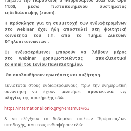
Τμήματα
την Παρασκευή 3 Φεβρουαρίου 2023 και ώρα
11:00,
μέσω πιστοποιημένου συστήματος
τηλεδιάσκεψης (z
oom
).
Η πρόσκληση για τη συμμετοχή των ενδιαφερομένων
στο
webinar
έχει ήδη αποσταλεί στη φοιτητική
κοινότητα του Ι.Π. από το Τμήμα Δικτύων
&Τηλεπικοινωνιών .
Οι ενδιαφερόμενοι μπορούν να λάβουν μέρος
στο
webi
n
ar
χρησιμοποιώντας
αποκλειστικά
το
email
του Ιονίου Πανεπιστημίου
.
Θα ακολουθήσουν ερωτήσεις και συζήτηση.
Συνιστάται στους ενδιαφερόμενους, πριν την ενημερωτική
συνάντηση να έχουν μελετήσει
προσεκτικά τις
οδηγίες
της προκήρυξης εδώ:
https://international.ionio.gr/gr/erasmus/#53
& να ελέγξουν τα δεδομένα του/των Ιδρύματος/-ων
υποδοχής, που τους ενδιαφέρουν εδώ: