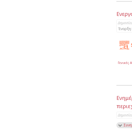
Eνεργ
Δημοσίε
Έναρξη:
Γενικές 
Ενημέ
περιε
Δημοσίε
Συνη