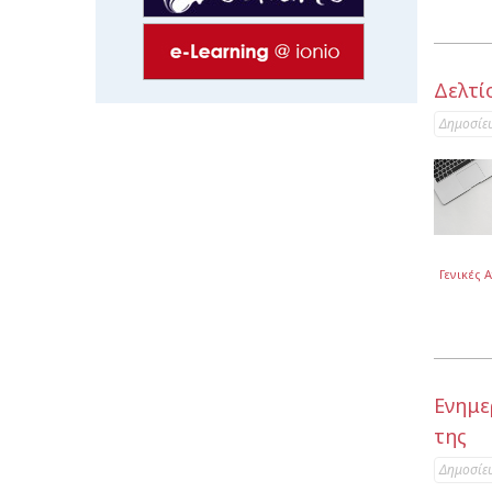
Δελτί
Δημοσίε
Γενικές 
Ενημε
της
Δημοσίε