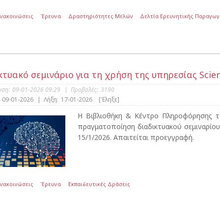
Ανακοινώσεις
Έρευνα
Δραστηριότητες Μελών
Δελτία Ερευνητικής Παραγωγ
κτυακό σεμινάριο για τη χρήση της υπηρεσίας Scienc
υση:
09-01-2026 09:29
|
Προβολές:
3190
09-01-2026
|
Λήξη:
17-01-2026
[Έληξε]
Η Βιβλιοθήκη & Κέντρο Πληροφόρησης το
πραγματοποίηση διαδικτυακού σεμιναρίου γ
15/1/2026. Απαιτείται προεγγραφή.
Ανακοινώσεις
Έρευνα
Εκπαιδευτικές Δράσεις