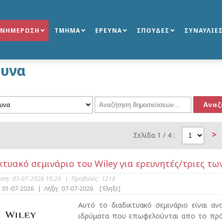
ΕΝΗΜΕΡΩΣΗ
ΤΜΗΜΑ
ΕΡΕΥΝΑ
ΣΠΟΥΔΕΣ
ΣΥΝΑΥΛΙΕ
υνα
>
Σελίδα 1 / 4 :
κτυακό σεμινάριο του Wiley για ερευνητές/τριες 
υση:
01-07-2026 10:20
|
Προβολές:
1218
01-07-2026
|
Λήξη:
07-07-2026
[Έληξε]
Αυτό το διαδικτυακό σεμινάριο είναι α
ιδρύματα που επωφελούνται απο το πρό