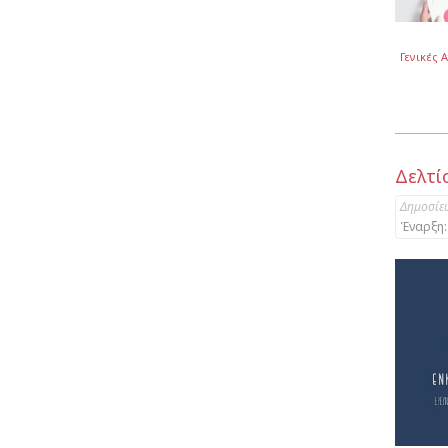
Γενικές 
Δελτί
Δημοσίε
Έναρξη: