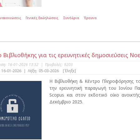
Ανακοινώσεις
Γενικές Εκδηλώσεις
Συνέδρια
Έρευνα
ο Βιβλιοθήκης για τις ερευνητικές δημοσιεύσεις Νο
υση:
16-01-2026 13:32
|
Προβολές:
9203
16-01-2026
|
Λήξη:
05-03-2026
[Έληξε]
Η Βιβλιοθήκη & Κέντρο Πληροφόρησης του
την ερευνητική παραγωγή του Ιονίου Π
Scopus και στον εκδοτικό οίκο ανοικτ
Δεκέμβριο 2025.