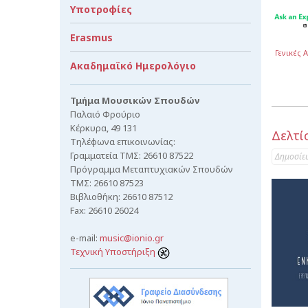
Υποτροφίες
Erasmus
Γενικές 
Ακαδημαϊκό Ημερολόγιο
Τμήμα Μουσικών Σπουδών
Παλαιό Φρούριο
Κέρκυρα, 49 131
Δελτί
Τηλέφωνα επικοινωνίας:
Γραμματεία ΤΜΣ: 26610 87522
Δημοσίε
Πρόγραμμα Μεταπτυχιακών Σπουδών
ΤΜΣ: 26610 87523
Βιβλιοθήκη: 26610 87512
Fax: 26610 26024
e-mail:
music@ionio.gr
Τεχνική Υποστήριξη