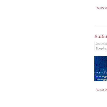
Γενικές 
Διαδι
Δημοσίε
Έναρξη:
Γενικές 