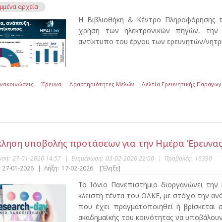
μμένα αρχεία
Η Βιβλιοθήκη & Κέντρο Πληροφόρησης τ
χρήση των ηλεκτρονικών πηγών, την ε
αντίκτυπο του έργου των ερευνητών/νητρι
Ανακοινώσεις
Έρευνα
Δραστηριότητες Μελών
Δελτία Ερευνητικής Παραγωγ
ληση υποβολής προτάσεων για την Ημέρα Έρευνας 
υση:
27-01-2026 14:57
|
Ενημέρωση:
03-02-2026 22:00
|
Προβολές:
16390
27-01-2026
|
Λήξη:
17-02-2026
[Έληξε]
Το Ιόνιο Πανεπιστήμιο διοργανώνει την
κλειστή τέντα του ΟΛΚΕ, με στόχο την ανά
που έχει πραγματοποιηθεί ή βρίσκεται σ
ακαδημαϊκής του κοινότητας να υποβάλου