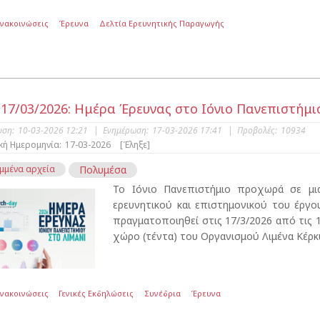
Ανακοινώσεις
Έρευνα
Δελτία Ερευνητικής Παραγωγής
 17/03/2026: Ημέρα Έρευνας στο Ιόνιο Πανεπιστήμιο
υση:
10-03-2026 12:21
|
Ενημέρωση:
17-03-2026 17:41
|
Προβολές:
10934
κή Ημερομηνία:
17-03-2026
[Έληξε]
μμένα αρχεία
Πολυμέσα
Το Ιόνιο Πανεπιστήμιο προχωρά σε μι
ερευνητικού και επιστημονικού του έργ
πραγματοποιηθεί στις 17/3/2026 από τις 11
χώρο (τέντα) του Οργανισμού Λιμένα Κέρκ
Ανακοινώσεις
Γενικές Εκδηλώσεις
Συνέδρια
Έρευνα