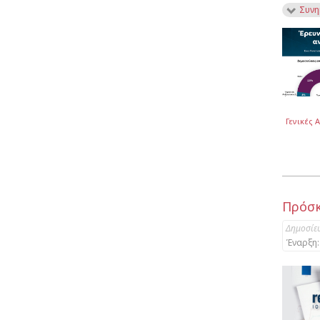
Συνη
Γενικές 
Πρόσκ
Δημοσίε
Έναρξη: