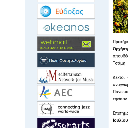
Προκήρ
Ορχήστ
σπουδές
Τσάμη.
Δεκτοί
αναγνω
Πανεπι
εφόσον 
Επισημα
Ιουλίου