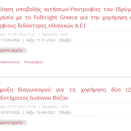
ληση υποβολής αιτήσεων-Υποτροφίες του Ιδρύμα
γασία με το Fulbright Greece για την χορήγηση
φίους διδάκτορες ελληνικών Α.Ε.Ι.
υση:
17-09-2024 15:27
|
Προβολές:
7644
17-09-2024
|
Λήξη:
11-11-2024
[Έληξε]
μμένα αρχεία
Ανακοινώσεις
Υποτροφίες
ήρυξη διαγωνισμού για τη χορήγηση δύο (
δοτήματος Ιωάννου Βόζου
υση:
07-07-2023 13:44
|
Προβολές:
1379
07-07-2023
|
Λήξη:
15-09-2023
[Έληξε]
μμένα αρχεία