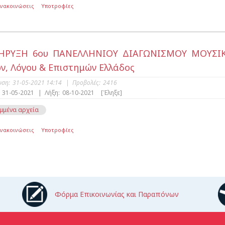
Ανακοινώσεις
Υποτροφίες
ΗΡΥΞΗ 6ου ΠΑΝΕΛΛΗΝΙΟΥ ΔΙΑΓΩΝΙΣΜΟΥ ΜΟΥΣΙΚΗ
ν, Λόγου & Επιστημών Ελλάδος
υση:
31-05-2021 14:14
|
Προβολές:
2416
31-05-2021
|
Λήξη:
08-10-2021
[Έληξε]
μμένα αρχεία
Ανακοινώσεις
Υποτροφίες
Φόρμα Επικοινωνίας και Παραπόνων