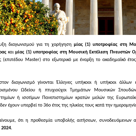
υξη διαγωνισμού για τη χορήγηση
μίας (1) υποτροφίας στη Μο
ρας
και
μίας (1) υποτροφίας στη Μουσική Εκτέλεση Πνευστών 
 (επιπέδου Master) στο εξωτερικό με έναρξη το ακαδημαϊκό έτ
 στον διαγωνισμό γίνονται Έλληνες υπήκοοι ή υπήκοοι άλλων 
ρισμένου Ωδείου ή πτυχιούχοι Τμημάτων Μουσικών Σπουδών
στημίων ή ισοτίμων Πανεπιστημίων κρατών μελών της Ευρωπαϊκ
δεν έχουν υπερβεί το 36ο έτος της ηλικίας τους κατά την ημερομην
ίνουμε, ότι η προθεσμία υποβολής αιτήσεων, συνοδευόμενων α
 2024
.