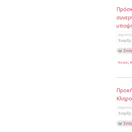
Πρόσκ
συνερ
υποψη
Δημοσίε
Έναρξη:
Συνη
Γενικές 
Προκ
Κληρο
Δημοσίε
Έναρξη:
Συνη