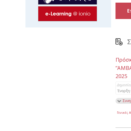
Ε
Σ
Πρόσ
“AMBA
2025
Δημοσίε
Έναρξη:
Συνη
Γενικές 