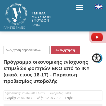
ΤΜΗΜΑ
ΜΟΥΣΙΚΩΝ
ΣΠΟΥΔΩΝ
ΙΟΝΙΟ
ΠΑΝΕΠΙΣΤΗΜΙΟ
Y
Πρόγραμμα οικονομικής ενίσχυσης
επιμελών φοιτητών EKO από το ΙΚΥ
(ακαδ. έτους 16-17) - Παράταση
προθεσμίας υποβολής
Δημοσίευση:
28-04-2017 10:39
|
Προβολές:
8894
Έναρξη:
28-04-2017
|
Λήξη:
02-05-2017
[Έληξε]