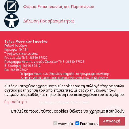
Φόρμα Επικοινωνίας και Παραπόνων
Δήλωση Προσβασιμότητας
Τμήμα Μουσικών Σπουδών
Παλαιό Φρούριο
Κέρκυρα, 49 131
Τηλέφωνα επικοινωνίας:
Γραμματεία ΤΜΣ: 26610 87522
Πρόγραμμα Μεταπτυχιακών Σπουδών ΤΜΣ: 26610 87523
Βιβλιοθήκη: 26610 87512
Fax: 26610 26024
Το Τμήμα Μουσικών Σπουδών στηρίζει το πρόγραμμα σύνθεσης
& επεξεργασίας μουσικού κειμένου ανοιχτού κώδικα MuseScore
Αυτός ο ιστοχώρος χρησιμοποιεί cookies για τη συλλογή πληροφοριών
σχετικά με τη χρήση του από επισκέπτες, με στόχο την κάλυψη των
αναγκών τους καθώς και τη βελτίωση του περιεχομένου του ιστοχώρου.
Περισσότερα
Σχεδιασμός λογότυπου: Simona Sarchi
Επιλέξτε ποιοι τύποι cookies θέλετε να χρησιμοποιηθούν
Αναγκαία
Επιδόσεων