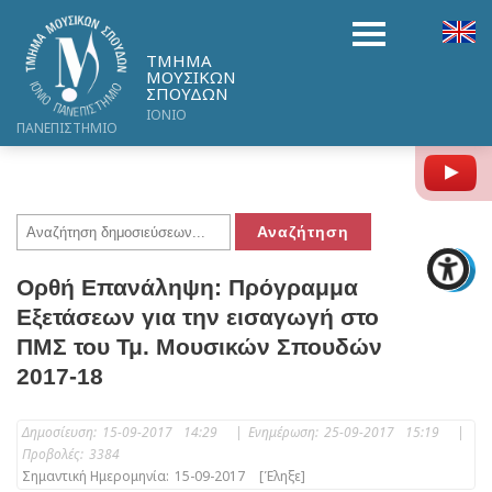
ΤΜΗΜΑ
ΜΟΥΣΙΚΩΝ
ΣΠΟΥΔΩΝ
ΙΟΝΙΟ
ΠΑΝΕΠΙΣΤΗΜΙΟ
Y
Ορθή Επανάληψη: Πρόγραμμα
Εξετάσεων για την εισαγωγή στο
ΠΜΣ του Τμ. Μουσικών Σπουδών
2017-18
Δημοσίευση:
15-09-2017 14:29
|
Ενημέρωση:
25-09-2017 15:19
|
Προβολές:
3384
Σημαντική Ημερομηνία:
15-09-2017
[Έληξε]