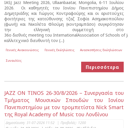
IASJ Jazz Meeting 2026, Ullaanbaatar, Mongolia, 6-11 Ιουλίου
2026. Οι καθηγητές του Ιονίου Πανεπιστημίου Δήμος
Δημητριάδης και Γιώργος Κοντραφούρης και οι αριστούχες
φοιτήτριες της κατεύθυνσης τζαζ Σοφία Ασημακοπούλου
(φωνή) και Νικολέτα Φλούμη (κοντραμπάσο) συγκρότησαν
την ελληνική συμμετοχή στο
36o διεθνές meeting του InternationalAssociation of Schools of J
καλλιτεχνικό διευθυντή τον (...)
Γενικές Ανακοινώσεις
Γενικές Εκδηλώσεις
Ανασκοπήσεις Εκδηλώσεων
Συναυλίες
Περισσότερα
JAZZ ON TINOS 26-30/8/2026 – Συνεργασία του
Τμήματος Μουσικών Σπουδών του Ιονίου
Πανεπιστημίου με τον τρομπετίστα Nick Smart
της Royal Academy of Music του Λονδίνου
Δημοσίευση:
31-07-2026 11:52
|
Προβολές:
1200