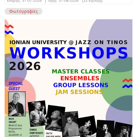
Έναρξη:
31-07-2026
|
Λήξη:
31-08-2026
[Σε Εξέλιξη]
Φωτογραφίες