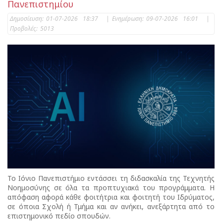
Πανεπιστημίου
Δημοσίευση:
01-07-2026 18:37
|
Ενημέρωση:
09-07-2026 16:01
|
Προβολές:
5013
Το Ιόνιο Πανεπιστήμιο εντάσσει τη διδασκαλία της Τεχνητής
Νοημοσύνης σε όλα τα προπτυχιακά του προγράμματα. Η
απόφαση αφορά κάθε φοιτήτρια και φοιτητή του Ιδρύματος,
σε όποια Σχολή ή Τμήμα και αν ανήκει, ανεξάρτητα από το
επιστημονικό πεδίο σπουδών.