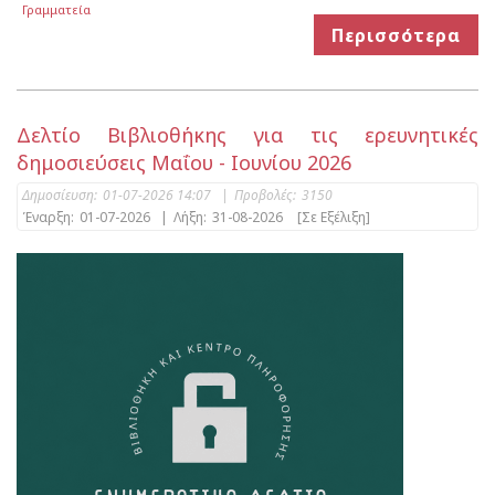
Γραμματεία
Περισσότερα
Δελτίο Βιβλιοθήκης για τις ερευνητικές
δημοσιεύσεις Μαΐου - Ιουνίου 2026
Δημοσίευση:
01-07-2026 14:07
|
Προβολές:
3150
Έναρξη:
01-07-2026
|
Λήξη:
31-08-2026
[Σε Εξέλιξη]