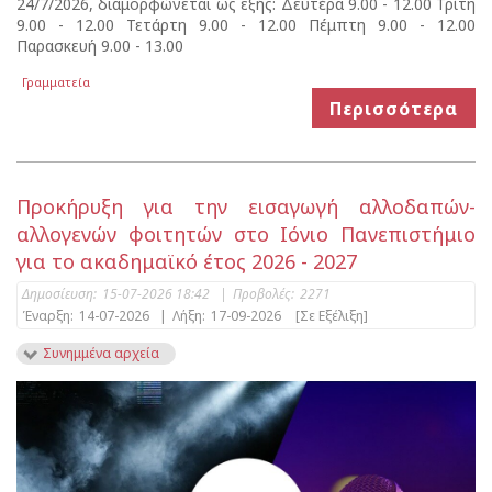
24/7/2026, διαμορφώνεται ως εξής: Δευτέρα 9.00 - 12.00 Τρίτη
9.00 - 12.00 Τετάρτη 9.00 - 12.00 Πέμπτη 9.00 - 12.00
Παρασκευή 9.00 - 13.00
Γραμματεία
Περισσότερα
Προκήρυξη για την εισαγωγή αλλοδαπών-
αλλογενών φοιτητών στο Ιόνιο Πανεπιστήμιο
για το ακαδημαϊκό έτος 2026 - 2027
Δημοσίευση:
15-07-2026 18:42
|
Προβολές:
2271
Έναρξη:
14-07-2026
|
Λήξη:
17-09-2026
[Σε Εξέλιξη]
Συνημμένα αρχεία