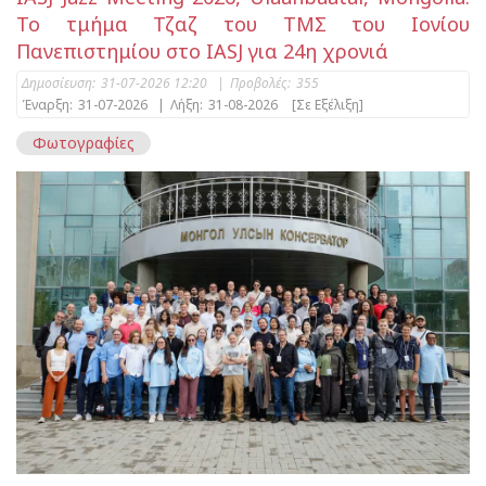
Το τμήμα Τζαζ του ΤΜΣ του Ιονίου
Πανεπιστημίου στο IASJ για 24η χρονιά
Δημοσίευση:
31-07-2026 12:20
|
Προβολές:
355
Έναρξη:
31-07-2026
|
Λήξη:
31-08-2026
[Σε Εξέλιξη]
Φωτογραφίες