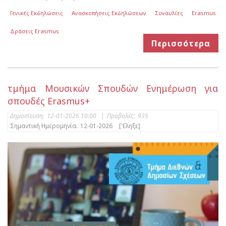
Γενικές Εκδηλώσεις
Ανασκοπήσεις Εκδηλώσεων
Συναυλίες
Erasmus
Δράσεις Erasmus
Περισσότερα
τμήμα Μουσικών Σπουδών Ενημέρωση για
σπουδές Erasmus+
Δημοσίευση:
12-01-2026 10:00
|
Προβολές:
935
Σημαντική Ημερομηνία:
12-01-2026
[Έληξε]