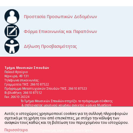
Προστασία Προσωπικών Δεδομένων
Φόρμα Επικοινωνίας και Παραπόνων
Δήλωση Προσβασιμότητας
Τμήμα Μουσικών Σπουδών
Παλαιό Φρούριο
Κέρκυρα, 49 131
Τηλέφωνα επικοινωνίας:
Γραμματεία ΤΜΣ: 26610 87522
Πρόγραμμα Μεταπτυχιακών Σπουδών ΤΜΣ: 26610 87523
Βιβλιοθήκη: 26610 87512
Fax: 26610 26024
Το Τμήμα Μουσικών Σπουδών στηρίζει το πρόγραμμα σύνθεσης
& επεξεργασίας μουσικού κειμένου ανοιχτού κώδικα MuseScore
Αυτός ο ιστοχώρος χρησιμοποιεί cookies για τη συλλογή πληροφοριών
σχετικά με τη χρήση του από επισκέπτες, με στόχο την κάλυψη των
αναγκών τους καθώς και τη βελτίωση του περιεχομένου του ιστοχώρου.
Περισσότερα
Σχεδιασμός λογότυπου: Simona Sarchi