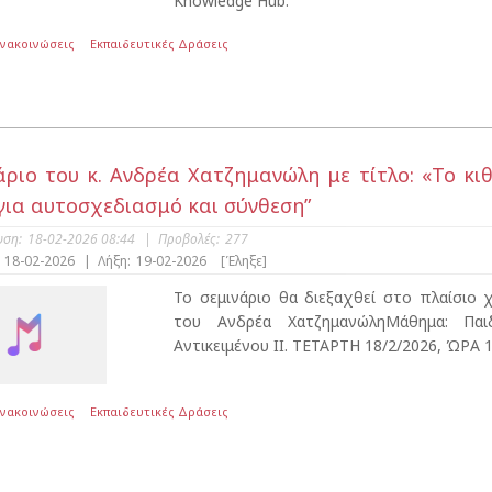
Knowledge Hub.
Ανακοινώσεις
Εκπαιδευτικές Δράσεις
άριο του κ. Ανδρέα Χατζημανώλη με τίτλο: «To κιθ
 για αυτοσχεδιασμό και σύνθεση”
υση:
18-02-2026 08:44
|
Προβολές:
277
18-02-2026
|
Λήξη:
19-02-2026
[Έληξε]
To σεμινάριο θα διεξαχθεί στο πλαίσιο 
του Ανδρέα ΧατζημανώληΜάθημα: Παιδ
Αντικειμένου ΙΙ. ΤΕΤΑΡΤΗ 18/2/2026, ΏΡΑ 1
Ανακοινώσεις
Εκπαιδευτικές Δράσεις