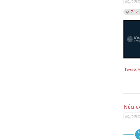
Δημοσίε
Συνη
Γενικές 
Νέα ε
Δημοσίε