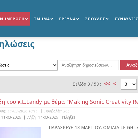
ΕΝΗΜΕΡΩΣΗ
ΤΜΗΜΑ
ΕΡΕΥΝΑ
ΣΠΟΥΔΕΣ
ΣΥΝΑΥΛΙΕ
ηλώσεις
<<
<
Σελίδα 3 / 58 :
η του κ.L.Landy με θέμα "Making Sonic Creativity R
υση:
11-03-2026 10:11
|
Προβολές:
365
11-03-2026
|
Λήξη:
14-03-2026
[Έληξε]
ΠΑΡΑΣΚΕΥΗ 13 ΜΑΡΤΙΟΥ, ΟΜΙΛΙΑ LEIGH L