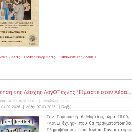
Ανακοινώσεις
Γενικές Εκδηλώσεις
Εκπαιδευτικές Δράσεις
τηση της Λέσχης ΛογΩΤέχνης "Είμαστε στον Αέρα…
υση:
04-03-2026 13:02
|
Προβολές:
2297
04-03-2026
|
Λήξη:
07-03-2026
[Έληξε]
Την Παρασκευή 6 Μαρτίου, ώρα 18:00,
«ΛογΩΤέχνης» που θα πραγματοποιηθεί 
Πληροφόρησης του Ιονίου Πανεπιστημίο