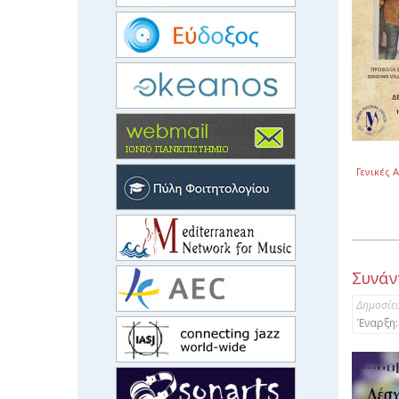
Γενικές 
Συνάν
Δημοσίε
Έναρξη: