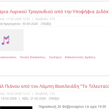
άρια Λυρικού Τραγουδιού από την Υποψήφια Διδάκτ
υση:
17-02-2026 12:55
|
Προβολές:
916
κή Ημερομηνία:
30-04-2026
[Έληξε]
Ανακοινώσεις
Γενικές Εκδηλώσεις
Συνέδρια
Εκπαιδευτικές Δράσεις
άλ Πιάνου από τον Λάμπη Βασιλειάδη "Το Τελευταί
υση:
16-02-2026 12:12
|
Προβολές:
733
16-02-2026
|
Λήξη:
21-02-2026
[Έληξε]
Παρασκευή 20 Φεβρουαρίου Ι.Α ώρα 19:30