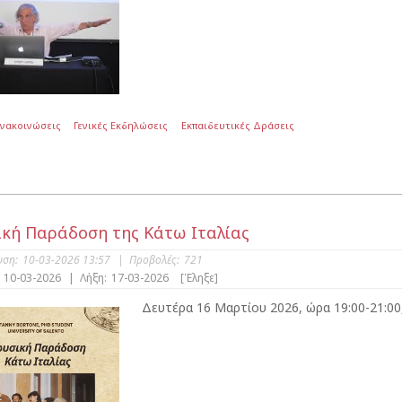
Ανακοινώσεις
Γενικές Εκδηλώσεις
Εκπαιδευτικές Δράσεις
κή Παράδοση της Κάτω Ιταλίας
υση:
10-03-2026 13:57
|
Προβολές:
721
10-03-2026
|
Λήξη:
17-03-2026
[Έληξε]
Δευτέρα 16 Μαρτίου 2026, ώρα 19:00-21:00