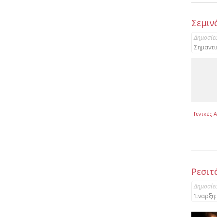
Σεμιν
Δημοσίε
Σημαντι
Γενικές 
Ρεσιτ
Δημοσίε
Έναρξη: