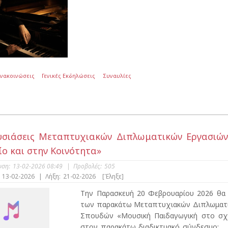
Ανακοινώσεις
Γενικές Εκδηλώσεις
Συναυλίες
σιάσεις Μεταπτυχιακών Διπλωματικών Εργασιώ
ίο και στην Κοινότητα»
υση:
13-02-2026 08:49
|
Προβολές:
505
13-02-2026
|
Λήξη:
21-02-2026
[Έληξε]
Την Παρασκευή 20 Φεβρουαρίου 2026 θα
των παρακάτω Μεταπτυχιακών Διπλωματ
Σπουδών «Μουσική Παιδαγωγική στο σχολε
στον παρακάτω διαδικτυακό σύνδεσμο: 4