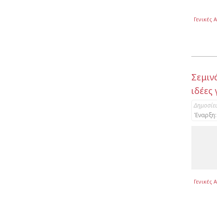
Γενικές 
Σεμιν
ιδέες
Δημοσίε
Έναρξη:
Γενικές 