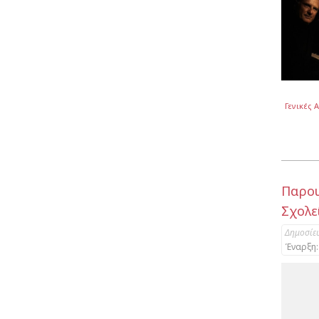
Γενικές 
Παρου
Σχολε
Δημοσίε
Έναρξη: