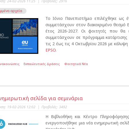
υση:
24-02-2026 11:25
|
Προβολές:
2916
μμένα αρχεία
Το Ιόνιο Πανεπιστήμιο επιλέχθηκε ως 
συμμετάσχουν στον διακεκριμένο θεσμό E
έτος 2026-2027. Οι φοιτητές που θα 
συμμετάσχουν σε πρόγραμμα κατάρτισης
τις 2 έως τις 4 Οκτωβρίου 2026 με κάλυψ
EPSO
.
Ανακοινώσεις
Εκπαιδευτικές Δράσεις
Φοιτητικά Νέα
νημερωτική σελίδα για σεμινάρια
υση:
19-02-2026 12:02
|
Προβολές:
3492
Η Βιβλιοθήκη και Κέντρο Πληροφόρησης
ενεργοποιήθηκε μια νέα ενημερωτική σελίδα