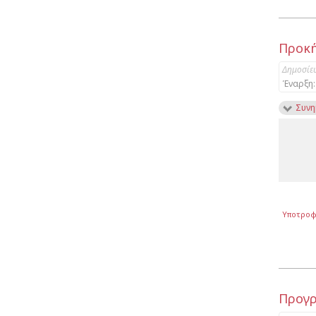
Προκή
Δημοσίε
Έναρξη:
Συνη
Υποτροφ
Προγρ