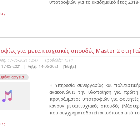
υποτροφιών για το ακαδημαϊκό έτος 2018-2
ίες
οφίες για μεταπτυχιακές σπουδές Master 2 στη Γα
υση:
17-05-2021 12:47
|
Προβολές:
1514
17-05-2021
|
Λήξη:
14-06-2021
[Έληξε]
μμένα αρχεία
H Υπηρεσία συνεργασίας και πολιτιστική
ανακοινώνει την υλοποίηση για πρώτη
προγράμματος υποτροφιών για φοιτητές 
κάνουν μεταπτυχιακές σπουδές (Μάστερ
που συγχρηματοδοτείται ισόποσα από το Γα
ίες