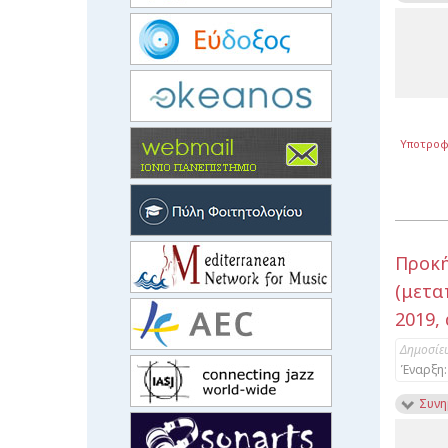
Υποτροφ
Προκ
(μετα
2019,
Δημοσίε
Έναρξη:
Συνη