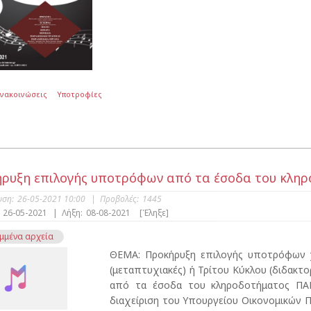
Ανακοινώσεις
Υποτροφίες
ρυξη επιλογής υποτρόφων από τα έσοδα του κλη
υση:
26-05-2021 10:00
|
Προβολές:
1445
26-05-2021
|
Λήξη:
08-08-2021
[Έληξε]
μμένα αρχεία
ΘΕΜΑ: Προκήρυξη επιλογής υποτρόφων 
(μεταπτυχιακές) ή Τρίτου Κύκλου (διδακτο
από τα έσοδα του κληροδοτήματος ΠΑ
διαχείριση του Υπουργείου Οικονομικών 