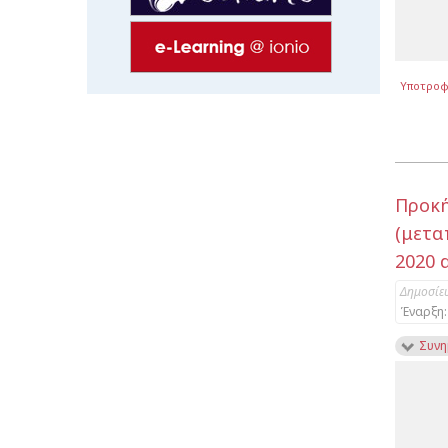
Υποτροφ
Προκ
(μετα
2020 
Δημοσίε
Έναρξη:
Συνη