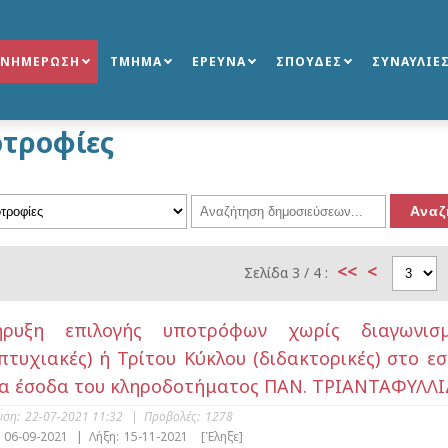
ΕΝΗΜΕΡΩΣΗ
ΤΜΗΜΑ
ΕΡΕΥΝΑ
ΣΠΟΥΔΕΣ
ΣΥΝΑΥΛΙΕ
τροφίες
<<
<
Σελίδα 3 / 4 :
ήρυξη επιλογής υποτρόφων χωρίς διαγωνισ
πτυχιακές) ή Τρίτου Κύκλου (διδακτορικές) στο ε
α έσοδα του κληροδοτήματος ΠΑΝ. ΤΡΙΑΝΤΑΦΥΛΛ
υση:
22-07-2021 11:32
|
Προβολές:
1278
06-09-2021
|
Λήξη:
15-11-2021
[Έληξε]