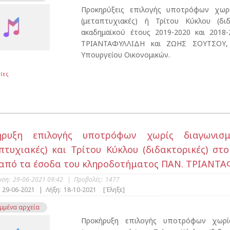
Προκηρύξεις επιλογής υποτρόφων χωρ
(μεταπτυχιακές) ή Τρίτου Κύκλου (δι
ακαδημαϊκού έτους 2019-2020 και 201
ΤΡΙΑΝΤΑΦΥΛΛΙΔΗ και ΖΩΗΣ ΣΟΥΤΣΟΥ,
Υπουργείου Οικονομικών.
ίες
ήρυξη επιλογής υποτρόφων χωρίς διαγωνισ
πτυχιακές) και Τρίτου Κύκλου​ (διδακτορικές) στ
 από τα έσοδα του κληροδοτήματος ΠΑΝ. ΤΡΙΑΝΤ
υση:
29-06-2021 09:42
|
Προβολές:
1477
29-06-2021
|
Λήξη:
18-10-2021
[Έληξε]
μμένα αρχεία
Προκήρυξη επιλογής υποτρόφων χωρί