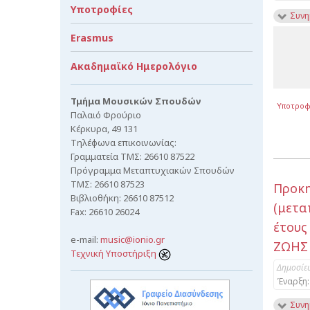
Υποτροφίες
Συνη
Erasmus
Ακαδημαϊκό Ημερολόγιο
Τμήμα Μουσικών Σπουδών
Υποτροφ
Παλαιό Φρούριο
Κέρκυρα, 49 131
Τηλέφωνα επικοινωνίας:
Γραμματεία ΤΜΣ: 26610 87522
Πρόγραμμα Μεταπτυχιακών Σπουδών
ΤΜΣ: 26610 87523
Προκ
Βιβλιοθήκη: 26610 87512
(μετα
Fax: 26610 26024
έτους
e-mail:
music@ionio.gr
ΖΩΗΣ
Τεχνική Υποστήριξη
Δημοσίε
Έναρξη:
Συνη