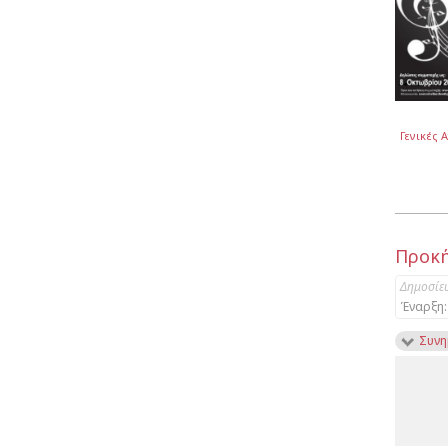
Γενικές 
Προκή
Δημοσίε
Έναρξη:
Συνη