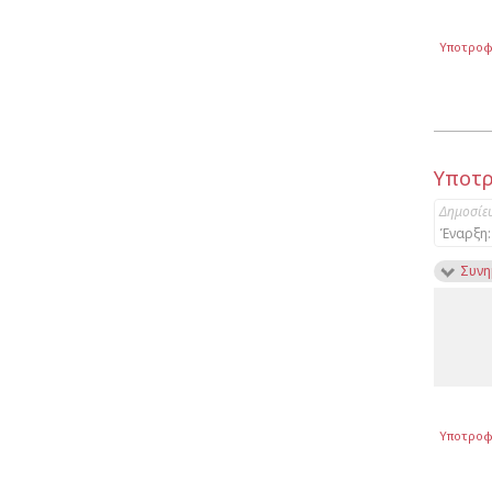
Υποτροφ
Υποτρ
Δημοσίε
Έναρξη:
Συνη
Υποτροφ