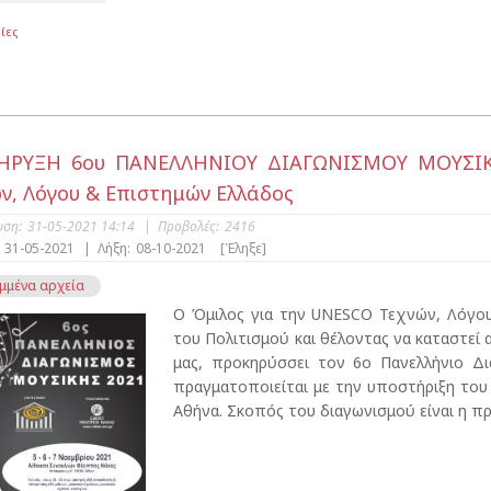
ίες
ΗΡΥΞΗ 6ου ΠΑΝΕΛΛΗΝΙΟΥ ΔΙΑΓΩΝΙΣΜΟΥ ΜΟΥΣΙΚΗ
ν, Λόγου & Επιστημών Ελλάδος
υση:
31-05-2021 14:14
|
Προβολές:
2416
31-05-2021
|
Λήξη:
08-10-2021
[Έληξε]
μμένα αρχεία
Ο Όμιλος για την UNESCO Τεχνών, Λόγου
του Πολιτισμού και θέλοντας να καταστεί
μας, προκηρύσσει τον 6ο Πανελλήνιο Δι
πραγματοποιείται με την υποστήριξη του
Αθήνα. Σκοπός του διαγωνισμού είναι η προ