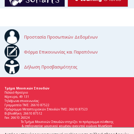
Προστασία Προσωπικών Δεδομένων
Φόρμα Επικοινωνίας και Παραπόνων
Δήλωση Προσβασιμότητας
Τμήμα Μουσικών Σπουδών
Παλαιό Φρούριο
Κέρκυρα, 49 131
Τηλέφωνα επικοινωνίας:
Γραμματεία ΤΜΣ: 26610 87522
Πρόγραμμα Μεταπτυχιακών Σπουδών ΤΜΣ: 26610 87523
Βιβλιοθήκη: 26610 87512
Fax: 26610 26024
Το Τμήμα Μουσικών Σπουδών στηρίζει το πρόγραμμα σύνθεσης
& επεξεργασίας μουσικού κειμένου ανοιχτού κώδικα MuseScore