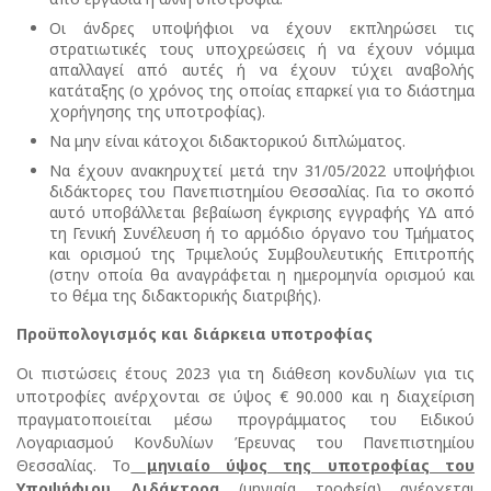
Οι άνδρες υποψήφιοι να έχουν εκπληρώσει τις
στρατιωτικές τους υποχρεώσεις ή να έχουν νόμιμα
απαλλαγεί από αυτές ή να έχουν τύχει αναβολής
κατάταξης (ο χρόνος της οποίας επαρκεί για το διάστημα
χορήγησης της υποτροφίας).
Να μην είναι κάτοχοι διδακτορικού διπλώματος.
Να έχουν ανακηρυχτεί μετά την 31/05/2022 υποψήφιοι
διδάκτορες του Πανεπιστημίου Θεσσαλίας. Για το σκοπό
αυτό υποβάλλεται βεβαίωση έγκρισης εγγραφής ΥΔ από
τη Γενική Συνέλευση ή το αρμόδιο όργανο του Τμήματος
και ορισμού της Τριμελούς Συμβουλευτικής Επιτροπής
(στην οποία θα αναγράφεται η ημερομηνία ορισμού και
το θέμα της διδακτορικής διατριβής).
Προϋπολογισμός και διάρκεια υποτροφίας
Οι πιστώσεις έτους 2023 για τη διάθεση κονδυλίων για τις
υποτροφίες ανέρχονται σε ύψος € 90.000 και η διαχείριση
πραγματοποιείται μέσω προγράμματος του Ειδικού
Λογαριασμού Κονδυλίων Έρευνας του Πανεπιστημίου
Θεσσαλίας. Το
μηνιαίο ύψος της υποτροφίας του
Υποψήφιου Διδάκτορα
(μηνιαία τροφεία) ανέρχεται