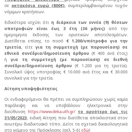
σε
οκτακόσια ευρώ (800€)
, συμπεριλαμβανομένου τυχόν
νόμιμων κρατήσεων.
Ειδικότερα ισχύει ότι
η διάρκεια των εννέα (9) θέσεων
υποτροφιών είναι έως 3 έτη (36 μήνες)
από την
ημερομηνία έκδοσης των οριστικών αποτελεσμάτων.
Διατίθεται επίσης το ποσό
€ 1.200/υπότροφο για την
τριετία
, είτε
για τη συμμετοχή (με παρουσίαση) σε
εθνικά συνέδρια/δημοσίευση άρθρου
(€ 400 ανά έτος)
ή
για τη συμμετοχή (με παρουσίαση) σε διεθνή
συνέδρια/δημοσίευση άρθρου
(€ 1.200 για τη τριετία).
Συνολικό ύψος υποτροφίας € 10.000 ανά έτος και € 30.000
συνολικά για την τριετία.
Αίτηση υποψηφιότητας
Οι ενδιαφερόμενοι θα πρέπει να συμπληρώσουν χωρίς καμία
παράλειψη και να υποβάλλουν ηλεκτρονικά στην
διεύθυνση
https://www.deka.uth.gr/
το αργότερο έως τις
31/05/2023
, ειδική Αίτηση που διατίθεται αποκλειστικά στον
ανωτέρω διαδικτυακό τόπο. Δείτε τα σχετικά δικαιολογητικά
στο κείμενο της Πρόσκλησης (σελ. 5-6)
εδώ
!