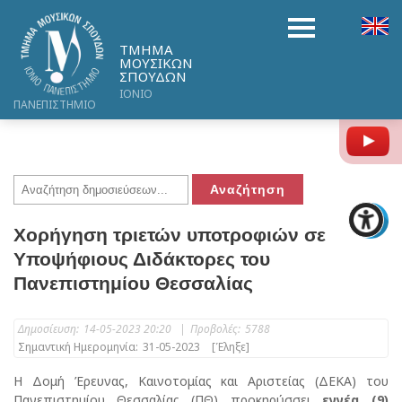
ΤΜΗΜΑ
ΜΟΥΣΙΚΩΝ
ΣΠΟΥΔΩΝ
ΙΟΝΙΟ
ΠΑΝΕΠΙΣΤΗΜΙΟ
Y
Χορήγηση τριετών υποτροφιών σε
Υποψήφιους Διδάκτορες του
Πανεπιστημίου Θεσσαλίας
Δημοσίευση:
14-05-2023 20:20
|
Προβολές:
5788
Σημαντική Ημερομηνία:
31-05-2023
[Έληξε]
Η Δομή Έρευνας, Καινοτομίας και Αριστείας (ΔΕΚΑ) του
Πανεπιστημίου Θεσσαλίας (ΠΘ) προκηρύσσει
εννέα (9)